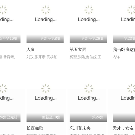
新至第16集
更新至第8集
更新至第26集
第23
人鱼
第五立面
我当卧底这
陈伟霆,陈瑶,曾舜晞,王茂蕾,王奕婷,李乃文,释小龙,应灏铭,季肖冰,胡耘豪,徐正溪,章涛,王祖一,刘畅,杨钧丞,杨昊博,陈鸿锦,吴圣麒,林秋楠,扈帷,雷丰瑞
刘孜,张开泰,黄杨钿甜,董勇,张帆,陈创,何思甜,张棪琰,罗海琼,是安,赵健,段钰,董向荣,薛佳凝,方晓东,李庆誉,张译文
奚望,张陆,鲁佳妮,王之一
内详
24集已完结
更新至18集
第24集
问
长夜如歌
忘川花未央
天才，女友