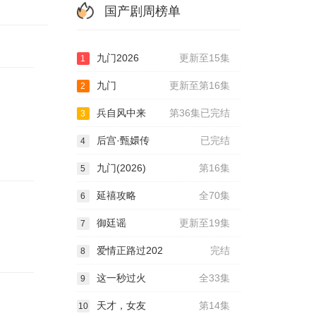
国产剧周榜单
九门2026
更新至15集
1
九门
更新至第16集
2
兵自风中来
第36集已完结
3
后宫·甄嬛传
已完结
4
九门(2026)
第16集
5
延禧攻略
全70集
6
御廷谣
更新至19集
7
爱情正路过202
完结
8
这一秒过火
全33集
9
天才，女友
第14集
10