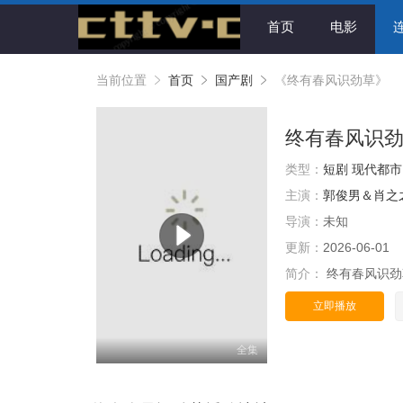
首页
电影
当前位置
首页
国产剧
《终有春风识劲草》
终有春风识
类型：
短剧
现代都市
主演：
郭俊男＆肖之
导演：
未知
更新：
2026-06-01
简介：
终有春风识
立即播放
全集