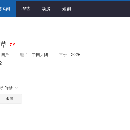
连续剧
综艺
动漫
短剧
劲草
7.9
国产
地区：
中国大陆
年份：
2026
之
劲草
详情
收藏