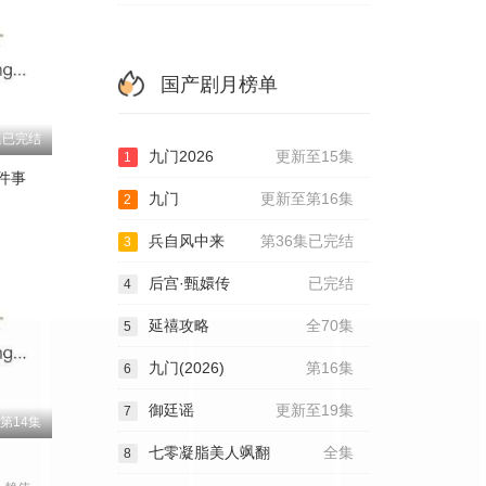
国产剧月榜单
集已完结
九门2026
更新至15集
1
件事
九门
更新至第16集
2
兵自风中来
第36集已完结
3
后宫·甄嬛传
已完结
4
延禧攻略
全70集
5
九门(2026)
第16集
6
御廷谣
更新至19集
7
第14集
七零凝脂美人飒翻
全集
8