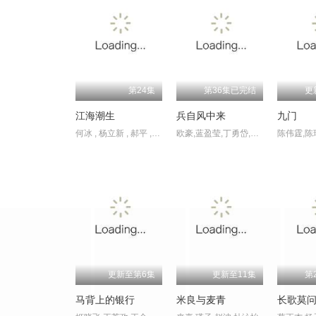
第24集
第36集已完结
更
江海潮生
兵自风中来
九门
何冰 , 杨立新 , 郝平 , 王鸥 , 海一天 , 黑子 , 谭洋 , 焦刚 , 丁柳元 , 焉栩嘉 , 陈乔恩 , 刘佳 , 毕彦君 , 董勇 , 沈保平 , 何中华 , 刘向京 , 仁龙 , 周征波 , 李佳宁 , 张喜前 , 臧金生 , 徐僧 , 王建新 , 张风 , 刘蕾 , 侯析焱 , 秦天宇 , 辛鹏
欧豪,蓝盈莹,丁勇岱,史兰芽,刘奕君,阮巨,李幼斌,侯勇,于景骁,王春宇,关亚军,杨舒,吴岳阳,张进,陈方舟,陈启杰,周德华,赵长洲,赵荀,费鲤齐,夏侯镔,徐洪浩,傅程鹏,谢心
更新至第6集
更新至11集
第
马背上的银行
米良与麦青
长歌莫