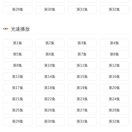
第189集
第149集
第109集
第69集
第29集
第190集
第150集
第110集
第70集
第30集
第191集
第151集
第111集
第71集
第31集
第152集
第112集
第72集
第32集
第153集
第113集
第73集
第33集
第154集
第114集
第74集
第34集
第155集
第115集
第75集
第35集
第156集
第116集
第76集
第36集
光速播放
第157集
第117集
第77集
第37集
第158集
第118集
第78集
第38集
第159集
第119集
第79集
第39集
第160集
第120集
第80集
第40集
第161集
第121集
第81集
第41集
第1集
第162集
第122集
第82集
第42集
第2集
第163集
第123集
第83集
第43集
第3集
第164集
第124集
第84集
第44集
第4集
第165集
第125集
第85集
第45集
第5集
第166集
第126集
第86集
第46集
第6集
第167集
第127集
第87集
第47集
第7集
第168集
第128集
第88集
第48集
第8集
第169集
第129集
第89集
第49集
第9集
第170集
第130集
第90集
第50集
第10集
第171集
第131集
第91集
第51集
第11集
第172集
第132集
第92集
第52集
第12集
第173集
第133集
第93集
第53集
第13集
第174集
第134集
第94集
第54集
第14集
第175集
第135集
第95集
第55集
第15集
第176集
第136集
第96集
第56集
第16集
第177集
第137集
第97集
第57集
第17集
第178集
第138集
第98集
第58集
第18集
第179集
第139集
第99集
第59集
第19集
第180集
第140集
第100集
第60集
第20集
第181集
第141集
第101集
第61集
第21集
第182集
第142集
第102集
第62集
第22集
第183集
第143集
第103集
第63集
第23集
第184集
第144集
第104集
第64集
第24集
第185集
第145集
第105集
第65集
第25集
第186集
第146集
第106集
第66集
第26集
第187集
第147集
第107集
第67集
第27集
第188集
第148集
第108集
第68集
第28集
第189集
第149集
第109集
第69集
第29集
第190集
第150集
第110集
第70集
第30集
第191集
第151集
第111集
第71集
第31集
第192集
第152集
第112集
第72集
第32集