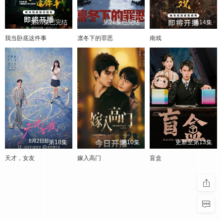
第289集
第169集
第129集
第290集
第170集
第130集
第291集
第171集
第131集
第292集
第172集
第132集
第23集已完结
第26集已完结
第14集
第293集
第173集
第133集
第294集
第174集
第134集
第295集
第175集
第135集
第296集
第176集
第136集
我当卧底这件事
凛冬下的罪恶
南戏
第297集
第177集
第137集
第298集
第178集
第138集
第299集
第179集
第139集
第300集
第180集
第140集
第301集
第181集
第141集
第302集
第182集
第142集
第303集
第183集
第143集
第304集
第184集
第144集
第305集
第185集
第145集
第306集
第186集
第146集
第307集
第187集
第147集
第308集
第188集
第148集
第309集
第189集
第149集
第310集
第190集
第150集
第311集
第191集
第151集
第312集
第152集
第313集
第153集
第314集
第154集
第315集
第155集
第316集
第156集
第317集
第157集
第318集
第158集
第319集
第159集
第320集
第160集
第18集
第10集
更新至第13集
天才，女友
嫁入高门
盲盒
第321集
第161集
第322集
第162集
第323集
第163集
第324集
第164集
第325集
第165集
第326集
第166集
第327集
第167集
第328集
第168集
第329集
第169集
第330集
第170集
第331集
第171集
第332集
第172集
第333集
第173集
第334集
第174集
第335集
第175集
第336集
第176集