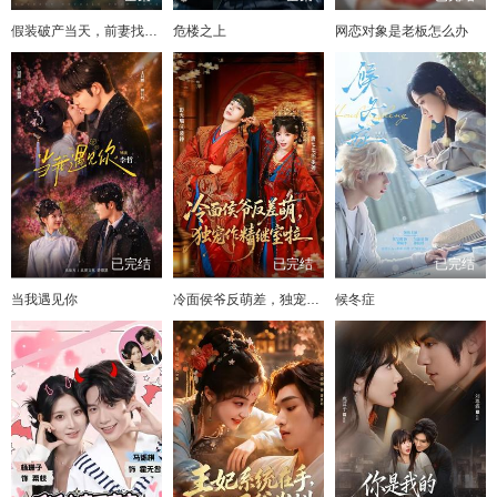
假装破产当天，前妻找上门
危楼之上
网恋对象是老板怎么办
已完结
已完结
已完结
当我遇见你
冷面侯爷反萌差，独宠作精继室啦
候冬症