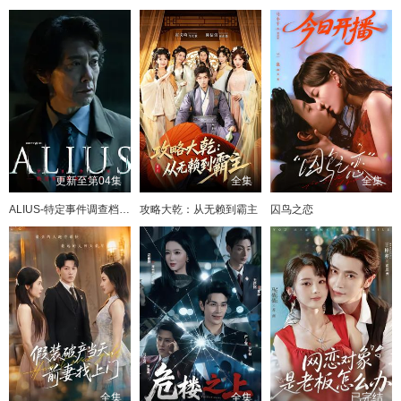
更新至第04集
全集
全集
ALIUS-特定事件调查档案-
攻略大乾：从无赖到霸主
囚鸟之恋
全集
全集
已完结