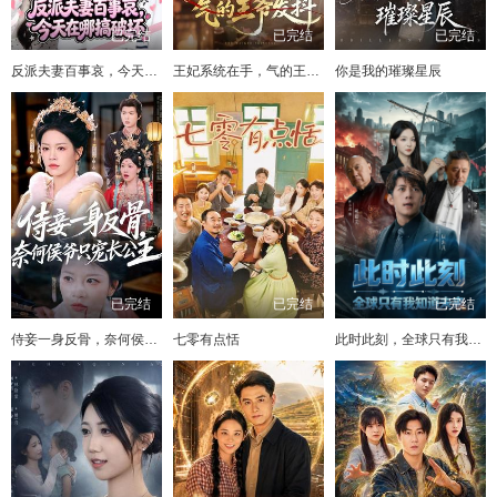
已完结
已完结
已完结
反派夫妻百事哀，今天在哪搞破坏
王妃系统在手，气的王爷发抖
你是我的璀璨星辰
已完结
已完结
已完结
侍妾一身反骨，奈何侯爷只宠长公主
七零有点恬
此时此刻，全球只有我知道未来