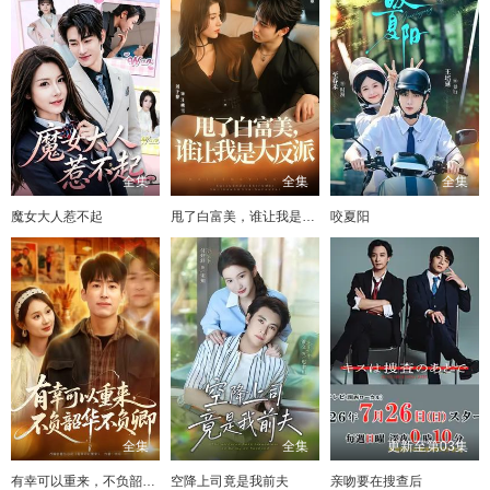
全集
全集
全集
魔女大人惹不起
甩了白富美，谁让我是大反派
咬夏阳
全集
全集
更新至第03集
有幸可以重来，不负韶华不负卿
空降上司竟是我前夫
亲吻要在搜查后