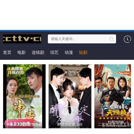
首页
电影
连续剧
综艺
动漫
短剧
神豪从未婚妻背叛开始
醉后决定爱上你
二龙湖浩哥之天下无赖