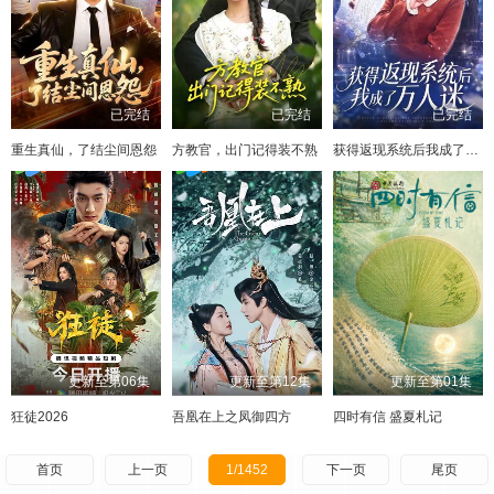
已完结
已完结
已完结
重生真仙，了结尘间恩怨
方教官，出门记得装不熟
获得返现系统后我成了万人迷
更新至第06集
更新至第12集
更新至第01集
狂徒2026
吾凰在上之凤御四方
四时有信 盛夏札记
首页
上一页
1/1452
下一页
尾页