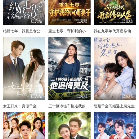
已完结
已完结
已完结
结婚七年，我竟是老公小青梅的替身
重生七零，守护我的小心肝妻子
我在九零年代开启修仙人生
已完结
已完结
已完结
女王归来：真假千金
三十辆冷链车拖走我的一切，他追悔莫及
隐藏千金闪婚遇上裴先生