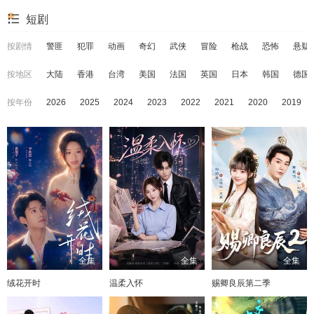
短剧
按剧情
警匪
犯罪
动画
奇幻
武侠
冒险
枪战
恐怖
悬疑
按地区
大陆
香港
台湾
美国
法国
英国
日本
韩国
德国
按年份
2026
2025
2024
2023
2022
2021
2020
2019
全集
全集
全集
绒花开时
温柔入怀
赐卿良辰第二季