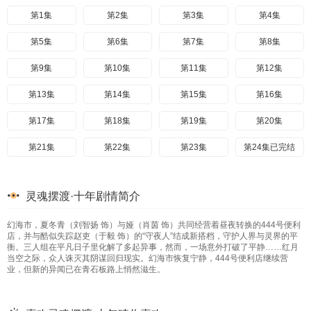
第1集
第2集
第3集
第4集
第5集
第6集
第7集
第8集
第9集
第10集
第11集
第12集
第13集
第14集
第15集
第16集
第17集
第18集
第19集
第20集
第21集
第22集
第23集
第24集已完结
灵魂摆渡·十年剧情简介
幻海市，夏冬青（刘智扬 饰）与娅（肖茵 饰）共同经营着昼夜转换的444号便利
店，并与酷似失踪赵吏（于毅 饰）的“守夜人”结成新搭档，守护人界与灵界的平
衡。三人组在平凡日子里化解了多起异事，然而，一场意外打破了平静……红月
当空之际，众人诛灭其阴谋回归现实。幻海市恢复宁静，444号便利店继续营
业，但新的异闻已在青石板路上悄然滋生。