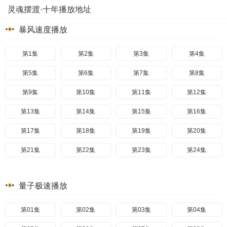
灵魂摆渡·十年播放地址
暴风速度播放
第1集
第2集
第3集
第4集
第5集
第6集
第7集
第8集
第9集
第10集
第11集
第12集
第13集
第14集
第15集
第16集
第17集
第18集
第19集
第20集
第21集
第22集
第23集
第24集
量子极速播放
第01集
第02集
第03集
第04集