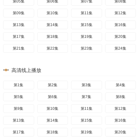
第05集
第06集
第07集
第08集
第09集
第10集
第11集
第12集
第13集
第14集
第15集
第16集
第17集
第18集
第19集
第20集
第21集
第22集
第23集
第24集
高清线上播放
第1集
第2集
第3集
第4集
第5集
第6集
第7集
第8集
第9集
第10集
第11集
第12集
第13集
第14集
第15集
第16集
第17集
第18集
第19集
第20集