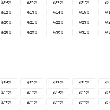
第04集
第05集
第06集
第07集
第
第12集
第13集
第14集
第15集
第
第20集
第21集
第22集
第23集
第
第28集
第29集
第30集
第31集
第
第04集
第05集
第06集
第07集
第
第12集
第13集
第14集
第15集
第
第20集
第21集
第22集
第23集
第