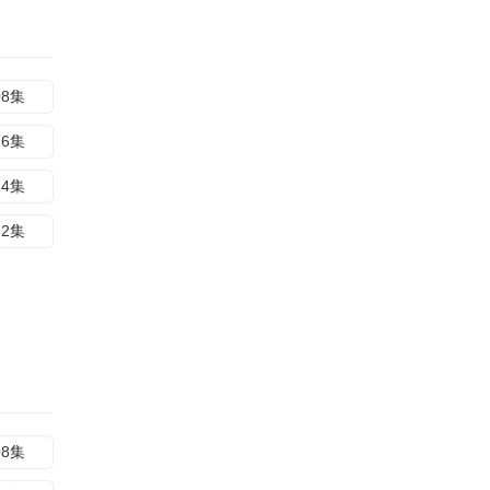
08集
16集
24集
32集
08集