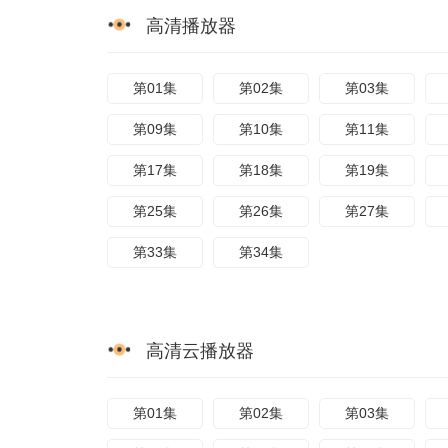
高清播放器
第01集
第02集
第03集
第09集
第10集
第11集
第17集
第18集
第19集
第25集
第26集
第27集
第33集
第34集
高清云播放器
第01集
第02集
第03集