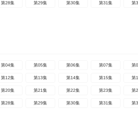
第28集
第29集
第30集
第31集
第
第04集
第05集
第06集
第07集
第
第12集
第13集
第14集
第15集
第
第20集
第21集
第22集
第23集
第
第28集
第29集
第30集
第31集
第