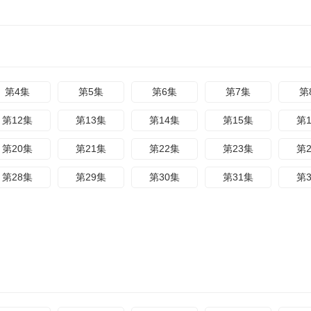
第4集
第5集
第6集
第7集
第
第12集
第13集
第14集
第15集
第
第20集
第21集
第22集
第23集
第
第28集
第29集
第30集
第31集
第