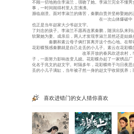
不顾一切地抱住李淑兰，强吻了她。李淑兰完全不懂男
事，一时间闹得村里人言沸沸。 
濒临崩溃。面对李淑兰的痛苦，秦鹏自责并坚称娶
在一次山体爆破中，刘念冒死救下了一个
也正是当年赵家大少爷赵文宇。 
了刘念的孩子。李淑兰不愿再连累秦鹏，随演出队来到
软聚她为妻。成亲后，两人才发现李淑
秦鹏和素云母子俩打算离开这个伤心地。在帮着收
花彩蝶预感秦鹏就是自己走丢的小儿子。素云
改革开放的春风吹进农村，李淑兰希望丈夫
子，一面努力影响改变儿媳。花彩蝶办起了一家绣品厂
化名于兆文的赵文宇。时隔多年，花彩蝶终于与日夜思
丢的小儿子满缸，当年被孑然一身的赵文宇收留抚养；
喜欢进错门的女人猜你喜欢