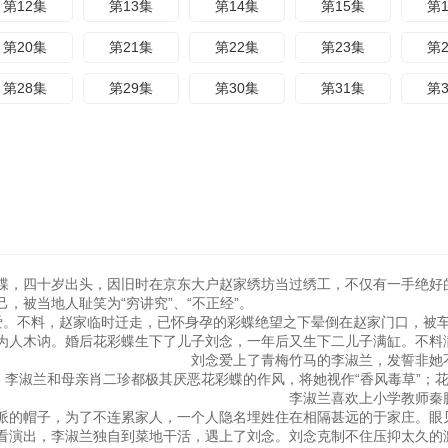
第12集
第13集
第14集
第15集
第
第20集
第21集
第22集
第23集
第
第28集
第29集
第30集
第31集
第
蝶，四十岁出头，因旧时在京东大户赵家绣坊当过绣工，不仅有一手绝好
之善于装扮自己，被当地人耻笑为“穷讲究”、“不正
料，赵家临时迁走，已怀身孕的彩蝶绝望之下晕倒在赵家门口，被车
为人木讷。婚后花彩蝶生下了儿子刘念，一年后又生下二儿子满缸。不料
。 刘念爱上了青梅竹马的李淑兰，发誓非她不
。李淑兰和母亲肖二珍都极其厌恶花彩蝶的作风，将她视作“香风毒草”；
懂得如何做女人。 李淑兰喜欢上小学教师秦鹏
派的帽子，为了不连累家人，一个人隐名埋姓住在相隔甚远的于家庄。眼
看演出，李淑兰独自到菜地干活，遇上了刘念。刘念克制不住压抑太久的