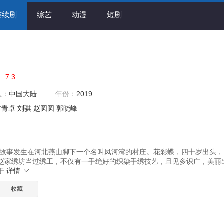
连续剧
综艺
动漫
短剧
人
7.3
区：
中国大陆
年份：
2019
方青卓
刘骐
赵圆圆
郭晓峰
故事发生在河北燕山脚下一个名叫凤河湾的村庄。花彩蝶，四十岁出头，
赵家绣坊当过绣工，不仅有一手绝好的织染手绣技艺，且见多识广，美丽
于
详情
收藏