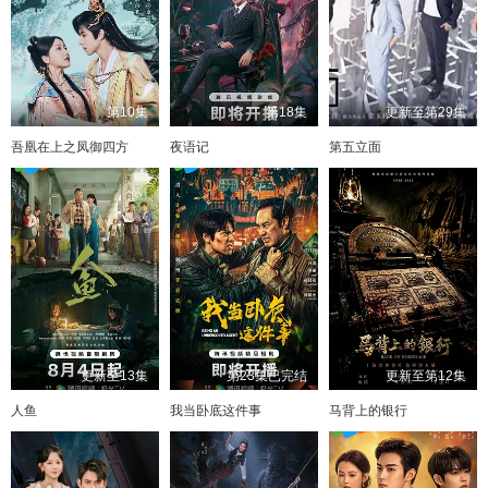
第10集
第18集
更新至第29集
吾凰在上之凤御四方
夜语记
第五立面
更新至13集
第23集已完结
更新至第12集
人鱼
我当卧底这件事
马背上的银行