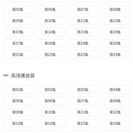
第05集
第06集
第07集
第08集
第09集
第10集
第11集
第12集
第13集
第14集
第15集
第16集
第17集
第18集
第19集
第20集
第21集
第22集
第23集
第24集
高清播放器
第01集
第02集
第03集
第04集
第05集
第06集
第07集
第08集
第09集
第10集
第11集
第12集
第13集
第14集
第15集
第16集