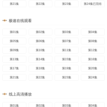
第21集
第22集
第23集
第24集已完结
极速在线观看
第01集
第02集
第03集
第04集
第05集
第06集
第07集
第08集
第09集
第10集
第11集
第12集
第13集
第14集
第15集
第16集
第17集
第18集
第19集
第20集
第21集
第22集
第23集
第24集
线上高清播放
第01集
第02集
第03集
第04集