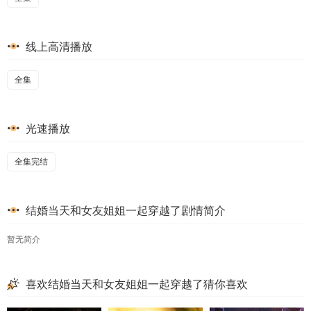
线上高清播放
全集
光速播放
全集完结
结婚当天和女友姐姐一起穿越了剧情简介
暂无简介
喜欢结婚当天和女友姐姐一起穿越了猜你喜欢