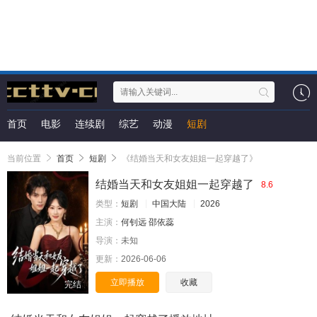
首页
电影
连续剧
综艺
动漫
短剧
当前位置
首页
短剧
《结婚当天和女友姐姐一起穿越了》
结婚当天和女友姐姐一起穿越了
8.6
类型：
短剧
中国大陆
2026
主演：
何钊远
邵依蕊
导演：
未知
更新：
2026-06-06
立即播放
收藏
完结