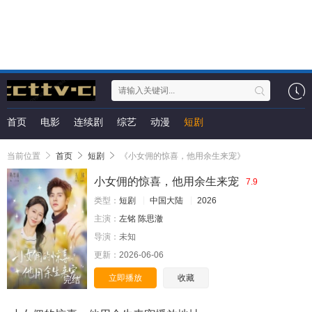
首页
电影
连续剧
综艺
动漫
短剧
当前位置
首页
短剧
《小女佣的惊喜，他用余生来宠》
小女佣的惊喜，他用余生来宠
7.9
类型：
短剧
中国大陆
2026
主演：
左铭
陈思澈
导演：
未知
更新：
2026-06-06
立即播放
收藏
完结