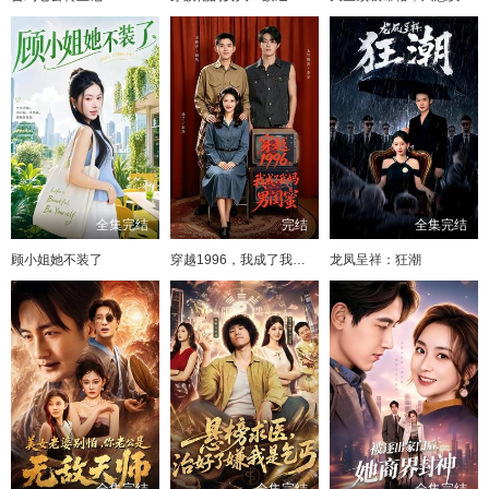
全集完结
完结
全集完结
顾小姐她不装了
穿越1996，我成了我妈男闺蜜
龙凤呈祥：狂潮
全集完结
全集完结
全集完结