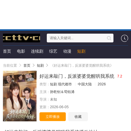
首页
电影
连续剧
综艺
动漫
短剧
当前位置
首页
短剧
《好运来敲门，反派婆婆觉醒哄我系统》
好运来敲门，反派婆婆觉醒哄我系统
7.2
类型：
短剧
现代都市
中国大陆
2026
主演：
孙乾钊＆苟钰浠
导演：
未知
更新：
2026-06-05
立即播放
收藏
完结