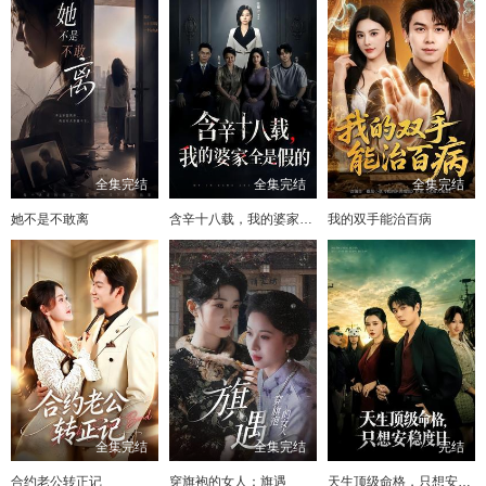
全集完结
全集完结
全集完结
她不是不敢离
含辛十八载，我的婆家全是假的
我的双手能治百病
全集完结
全集完结
完结
合约老公转正记
穿旗袍的女人：旗遇
天生顶级命格，只想安稳度日