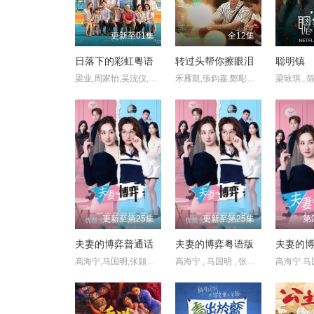
更新至01集
全12集
日落下的彩虹粤语
转过头帮你擦眼泪
聪明镇
梁业,周家怡,吴浣仪,栢天男,夏雨,唐诗咏,郭锋,潘灿良,黃奕晨,陈欣妍,许博文,邱士缙,葛绰瑶,许轶,何洛瑶,苏文涛
禾雁凱,張鈞嘉,鄭彫秦,張棋富,陳泊澈,林書蘊
更新至第25集
更新至第25集
第
夫妻的博弈普通话
夫妻的博弈粤语版
夫妻的博
高海宁,马国明,张颕康,郭柏妍,黄智贤,陈晓华,游嘉欣,何广沛,邓智坚
高海宁 , 马国明 , 张颕康 , 郭柏妍 , 黄智贤 , 陈晓华 , 游嘉欣 , 何广沛 , 邓智坚