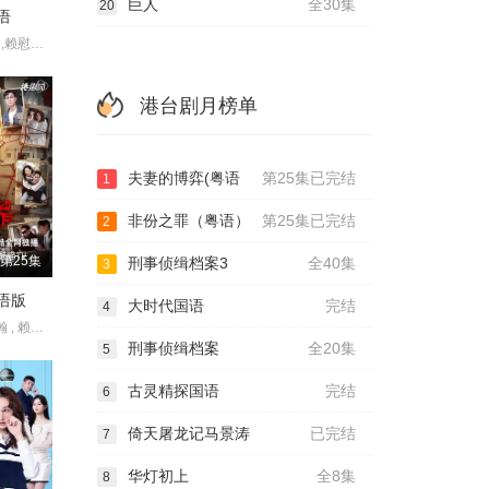
巨人
全30集
20
语
吴启华,朱敏瀚,赖慰玲,陈炜,吴伟豪,单立文,阮浩棕,刘佩玥,徐荣,何沛珈,贝安琪,戴祖仪,游嘉欣,江嘉敏,韦家雄,郑子诚,卢宛茵,李家鼎,谭凯琪,邓智坚,江欣燕,黎燕珊,罗冠兰,苏韵姿,吴沚默,叶靖仪,唐嘉麟,张翼东,胡敏芝,区霭玲,方绍聪,梁证嘉,陈嘉俊,关枫馨,彭翔翎,梁皓楷,李启杰,鬼塚,蔡志恩,罗皓谊,陈俊坚,吴天佑,施焯日,林秀怡,曾展望,徐文浩,张彦博,翟锋
港台剧月榜单
夫妻的博弈(粤语
第25集已完结
1
非份之罪（粤语）
第25集已完结
2
第25集
刑事侦缉档案3
全40集
3
语版
大时代国语
完结
4
吴启华 , 朱敏瀚 , 赖慰玲 , 陈炜 , 吴伟豪 , 单立文 , 阮浩棕 , 刘佩玥 , 徐荣 , 何沛珈 , 贝安琪 , 戴祖仪 , 游嘉欣 , 江嘉敏 , 韦家雄 , 郑子诚 , 卢宛茵 , 李家鼎 , 谭凯琪 , 邓智坚 , 江欣燕 , 黎燕珊 , 罗冠兰 , 苏韵姿 , 吴沚默 , 叶靖仪 , 唐嘉麟 , 张翼东 , 胡敏芝 , 区霭玲 , 方绍聪 , 梁证嘉 , 陈嘉俊 , 关枫馨 , 彭翔翎 , 梁皓楷 , 李启杰 , 鬼塚 , 蔡志恩 , 罗皓谊 , 陈俊坚 , 吴天佑 , 施焯日 ,
刑事侦缉档案
全20集
5
古灵精探国语
完结
6
倚天屠龙记马景涛
已完结
7
华灯初上
全8集
8