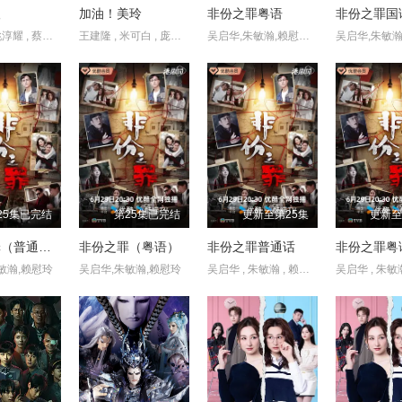
望
加油！美玲
非份之罪粤语
非份之罪国
李国毅 , 姚淳耀 , 蔡亘晏 , 黄迪扬 , 黄采仪 , 龙天翔 , 乔瑟夫 , 吴言凜 , 黄惟 , 朱匀甄 , 段钧豪
王建隆 , 米可白 , 庞庸之 , 林雨宣 , 朱蕾安
吴启华,朱敏瀚,赖慰玲,陈炜,吴伟豪,单立文,阮浩棕,刘佩玥,徐荣,何沛珈,贝安琪,戴祖仪,游嘉欣,江嘉敏,韦家雄,郑子诚,卢宛茵,李家鼎,谭凯琪,邓智坚,江欣燕,黎燕珊,罗冠兰,苏韵姿,吴沚默,叶靖仪,唐嘉麟,张翼东,胡敏芝,区霭玲,方绍聪,梁证嘉,陈嘉俊,关枫馨,彭翔翎,梁皓楷,李启杰,鬼塚,蔡志恩,罗皓谊,陈俊坚,吴天佑,施焯日,林秀怡,曾展望,徐文浩,张彦博,翟锋
25集已完结
第25集已完结
更新至第25集
更新至
非份之罪（普通话）
非份之罪（粤语）
非份之罪普通话
非份之罪粤
敏瀚,赖慰玲
吴启华,朱敏瀚,赖慰玲
吴启华 , 朱敏瀚 , 赖慰玲 , 陈炜 , 吴伟豪 , 单立文 , 阮浩棕 , 刘佩玥 , 徐荣 , 何沛珈 , 贝安琪 , 戴祖仪 , 游嘉欣 , 江嘉敏 , 韦家雄 , 郑子诚 , 卢宛茵 , 李家鼎 , 谭凯琪 , 邓智坚 , 江欣燕 , 黎燕珊 , 罗冠兰 , 苏韵姿 , 吴沚默 , 叶靖仪 , 唐嘉麟 , 张翼东 , 胡敏芝 , 区霭玲 , 方绍聪 , 梁证嘉 , 陈嘉俊 , 关枫馨 , 彭翔翎 , 梁皓楷 , 李启杰 , 鬼塚 , 蔡志恩 , 罗皓谊 , 陈俊坚 , 吴天佑 , 施焯日 ,