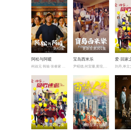
第43集
更新至第301集
更
阿松与阿暖
宝岛西米乐
爱·回家
柯叔元 韩瑜 张睿家 杨子仪
尹昭德,何宜珊,黄瑄,卢彦泽,陈文山,王盈凯,黄婕菲,蔡祥,马国贤,孙绽,陈婉婷,王丁筑,璟宣,许瀞蔆,张雁名,颜邦智,曹景俊,陈玹宇,李緻,洪淇,刘汉强,张育绮,逸祥,亮曦,王芮希,李祐诚,卢尚恩,李铭叡,黄隽智,张景闳,游安顺,杨子仪
更新至2867集
更新至第250集