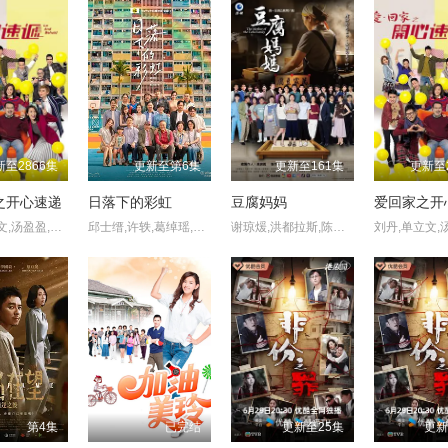
新至2866集
更新至第6集
更新至161集
更新至
之开心速递
日落下的彩虹
豆腐妈妈
刘丹,单立文,汤盈盈,吕慧仪,罗乐林,马贯东,苏韵姿,周嘉洛,陈浚霆,吴伟豪
邱士缙,许轶,葛绰瑶,唐诗咏,潘灿良,许博文,夏雨,郭锋,吴浣仪,周家怡,梁业,栢天男,黃奕晨,陈欣妍,何洛瑶,苏文涛
谢琼煖,洪都拉斯,陈仙梅,蓝苇华,苏晏霈,曾智希,曾子益,陈志强,郭忠祐,李之勤,潘奕如,范瑞君,王耿豪,吴铃山,张倩,李运庆,罗子惟,宫美乐,王晴,于浩威,马国毕,张世贤,徐千京,黄子玲,黄靖雅,李佩怡,吴政澔,黄尚禾,吴皓升
第4集
已完结
更新至25集
更新