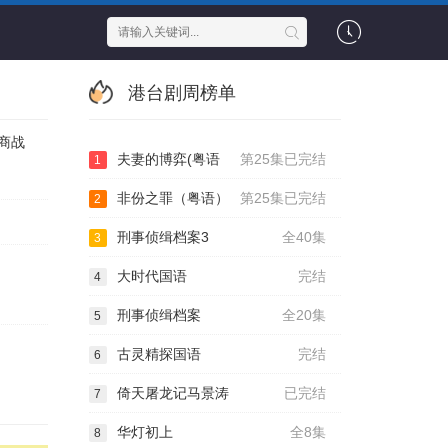
港台剧周榜单
商战
夫妻的博弈(粤语
第25集已完结
1
非份之罪（粤语）
第25集已完结
2
刑事侦缉档案3
全40集
3
大时代国语
完结
4
刑事侦缉档案
全20集
5
古灵精探国语
完结
6
倚天屠龙记马景涛
已完结
7
华灯初上
全8集
8