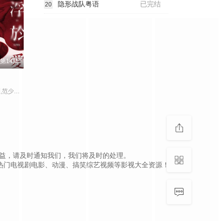
隐形战队粤语
已完结
20
第14集
杨祐宁,邵雨薇,范少勋,宋芸桦,简嫚书
，如侵犯到您的权益，请及时通知我们，我们将及时的处理。
热门电视剧电影、动漫、搞笑综艺视频等影视大全资源！