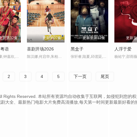
更新第32集
更新第07集
更新至第12集
更新至
到粤语
喜剧开场2026
黑盒子
人浮于爱
佘诗曼,陈豪,钟嘉欣,陈法拉,马国明,黄浩然,关菊英,李香琴,阮兆祥
陈汉娜,何启华,朱柏谦,杨乐文,陈子丰,鲁文杰,黃欣,王智德,林千渟,何洛瑶,许月湘,巢嘉伦
张轩睿,陆夏,邱偲琹,傅孟柏,谢展荣,许安植,贺少侠,特蕾沙,郑人硕,简嫚书,洪君昊 ,何宥辰,莫允雯,李李仁,许葇菈
2
3
4
5
下一页
尾页
.cc Inc. All Rights Reserved. 本站所有资源均自动收集于互联网
视剧大全、最新热门电影大片免费高清播放,每天第一时间更新最新好看的