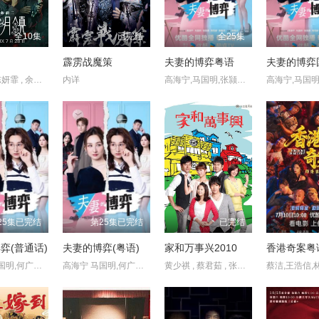
全10集
已完结
全25集
霹雳战魔策
夫妻的博弈粤语
夫妻的博弈
梁咏琪 , 陈妍霏 , 余杰恩 , 郑炜龄 , 许曦文 , 刘修甫 , 潘纲大 , 宋柏纬 , 乔湲媛 , 邱以太 , 赵文瑄 , 天心 , 唐从圣 , 张书伟 , 雷洪 , 温升豪 , 炎亚纶 , 蔡淑臻 , 孙沁岳 , 安原良
内详
高海宁,马国明,张颕康,郭柏妍,黄智贤,陈晓华,游嘉欣,何广沛,邓智坚
25集已完结
第25集已完结
已完结
弈(普通话)
夫妻的博弈(粤语)
家和万事兴2010
香港奇案粤
高海宁 马国明,何广沛,郭柏妍,黄智贤
高海宁 马国明,何广沛,郭柏妍,黄智贤
黄少祺 , 蔡君茹 , 张凤书 , 谢承均 , 连静雯