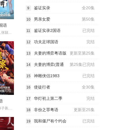
鉴证实录
全20集
9
全25集
男亲女爱
第50集
10
国语
鉴证实录2国语
已完结
11
高海宁,马国明,张颕康,郭柏妍,黄智贤,陈晓华,游嘉欣,何广沛,邓智坚
功夫足球国语
完结
12
夫妻的博弈粤语版
更新至第25集
13
夫妻的博弈(普通
第25集已完结
14
神雕侠侣1983
已完结
15
使徒行者
全30集
16
已完结
华灯初上第二季
完结
17
语
蔡洁,王浩信,林子善,岑珈其,洪浚嘉,何珮瑜,吴志雄,张建声,徐浩昌,彭皓锋,陈佳宁,苏宸褕,陈颖进,丘子健,陈欣妍,白柳嫣 ,柯乃予,何华超,邹文正
非份之罪粤语
更新至25集
18
我和僵尸有个约会
已完结
19