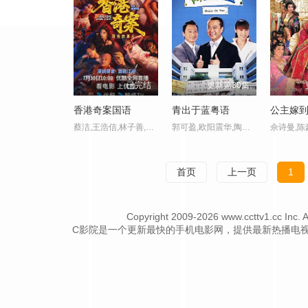
已完结
更新第30集
香港奇案国语
青出于蓝粤语
公主嫁
蔡洁,王浩信,林子善,岑珈其,洪浚嘉,何珮瑜,吴志雄,张建声,徐浩昌,彭皓锋,陈佳宁,苏宸褕,陈颖进,丘子健,陈欣妍,白柳嫣 ,柯乃予,何华超,邹文正
郭可盈,欧阳震华,陶大宇,程可为,杨思琦,甄志强,秦沛,周永恒,胡枫,吕珊
首页
上一页
1
Copyright
2009-2026 www.ccttv1
C影院是一个更新最快的手机电影网，提供最新热播电