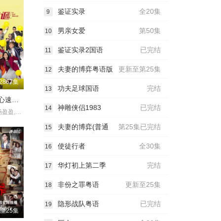
鉴证实录
全20集
9
男亲女爱
第50集
10
鉴证实录2国语
已完结
11
夫妻的博弈粤语版
更新至第25集
12
2867集
功夫足球国语
完结
13
爱回家之开心速递2025
神雕侠侣1983
已完结
14
刘丹,单立文,汤盈盈,吕慧仪,罗乐林,马贯东,苏韵姿,周嘉洛,陈浚霆,吴伟豪
夫妻的博弈(普通
第25集已完结
15
使徒行者
全30集
16
华灯初上第二季
完结
17
非份之罪粤语
更新至25集
18
隐形战队粤语
已完结
19
至25集