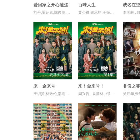
爱回家之开心速递
百味人生
成名在
刘丹,梁证嘉,陈俊坚,郑恕峰,黄颖君,李泳豪,欧瑞伟,邱芷微,曾敏,利颖怡,曾健明,谢芷伦,王俊棠,卢宛茵,李靖筠,李绮雯,李美慧,李伟健,何启南,汤盈盈,梁雯蔚,单立文,温裕红,曾守明,姚莹莹,区霭玲,陈嘉辉,黎彼得,黄子雄,秦启维,方绍聪,卢峻峯,徐玟晴,罗鸿,张诗欣,杨秀惠,郑世豪,樊亦敏,许思敏,萧徽勇,杜大伟,滕丽名,苏恩磁,罗乐林,袁文杰,炜烈,张明伟,邓英敏,张美妮,陈荣峻,李亦乔,吕慧仪,马贯东,简淑儿,陈嘉慧,潘冠霖,张汉斌,吴香伦,钟志光,陈嘉慧
黄少祺,谢承均,王振复,江宏恩,陈珮骐,王乐妍,窦智孔,江国宾,岳虹,张琴,黄玉荣,德馨,星卉,刘晓忆,马幼兴,林佑星,陈小菁,苗真,林萱瑜,陈谦文‬,韩宜邦,李睿绅,邱子芯,游诗璟,周宜霈,赖郁庭,郭亚棠,刘书宏,陈素珍,刘汉强,王岳丰,黄圆元,王上豪,蔡力谦,王希华,安伯政 Charks
更新至01集
第1集
第
来！金来号
来！金来号！
王识贤,林敬伦,邵雨薇,袁澧林,吴思贤,林思宇,周兴哲,黄冠智,叶子绮
周兴哲 , 袁澧林 , 邵雨薇 , 林思宇 , 黄冠智 , 王识贤 , 林敬伦 , 吴思贤 , 叶子绮
吴启华,朱