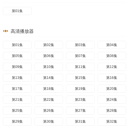
第37集
第38集
第39集
第40集
第41集3
第01集
第42集
第43集
第44集
第45集
第46集
第47集
第48集
高清播放器
第49集
第50集
第51集
第52集
第53集
第54集
第55集
第56集
第01集
第02集
第03集
第04集
第57集
第58集
第59集
第60集
第05集
第06集
第07集
第08集
第61集
第62集
第63集
第64集
第09集
第10集
第11集
第12集
第131集
第133集
第134集
第135集
第13集
第14集
第15集
第16集
第136集
第138集
第139集
第140集
第17集
第18集
第19集
第20集
第141集
第143集
第144集
第145集
第21集
第22集
第23集
第24集
第146集
第147集
第148集
第149集
第25集
第26集
第27集
第28集
第150集
第151集
第152集
第153集
第29集
第30集
第31集
第32集