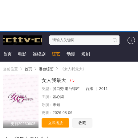
首页
电影
连续剧
综艺
动漫
短剧
当前位置
首页
港台综艺
《女人我最大》
女人我最大
7.5
类型：
脱口秀
港台综艺
台湾
2011
主演：
蓝心湄
导演：
未知
更新：
2026-08-06
立即播放
收藏
更新20260805