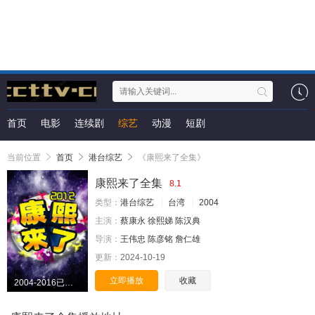
首页
电影
连续剧
综艺
动漫
短剧
当前位置
首页
港台综艺
《康熙来了全集》
康熙来了全集
8.1
类型：
港台综艺
台湾
2004
主演：
蔡康永
徐熙娣
陈汉典
导演：
王伟忠
陈彦铭
詹仁雄
更新：
2024-10-19
立即播放
收藏
2004-2016已完结