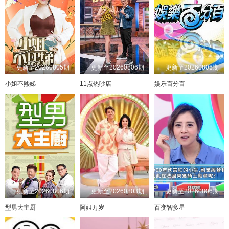
第89集
第90集
第91集
第92集
第93集
第94集
第95集
第96集
第97集
第98集
第99集
第100集
更新至20260805期
更新至20260806期
更新至20260806期
第101集
第102集
第103集
第104集
小姐不熙娣
11点热吵店
娱乐百分百
第105集
第106集
第107集
第108集
第109集
第110集
第111集
第112集
第113集
第114集
第115集
第116集
第117集
第118集
第119集
第120集
第121集
第122集
第123集
第124集
第125集
第126集
第127集
第128集
更新至20260806期
更新至20260803期
更新至20260806期
型男大主厨
阿姐万岁
百变智多星
第129集
第130集
第131集
第132集