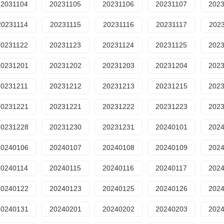
22031104
20231105
20231106
20231107
202
20231114
20231115
20231116
20231117
202
20231122
20231123
20231124
20231125
202
20231201
20231202
20231203
20231204
202
20231211
20231212
20231213
20231215
202
20231221
20231221
20231222
20231223
202
20231228
20231230
20231231
20240101
202
20240106
20240107
20240108
20240109
202
20240114
20240115
20240116
20240117
202
20240122
20240123
20240125
20240126
202
20240131
20240201
20240202
20240203
202