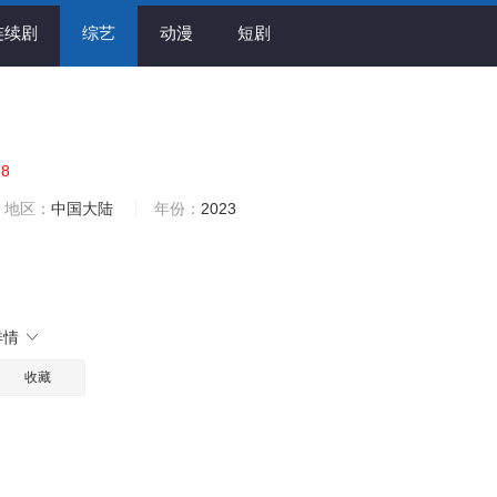
连续剧
综艺
动漫
短剧
.8
地区：
中国大陆
年份：
2023
详情
收藏