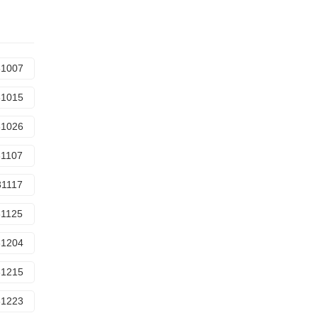
31007
31015
31026
31107
31117
31125
31204
31215
31223