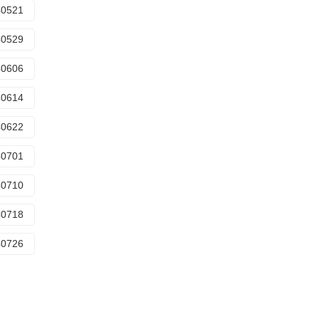
40521
40529
40606
40614
40622
40701
40710
40718
40726