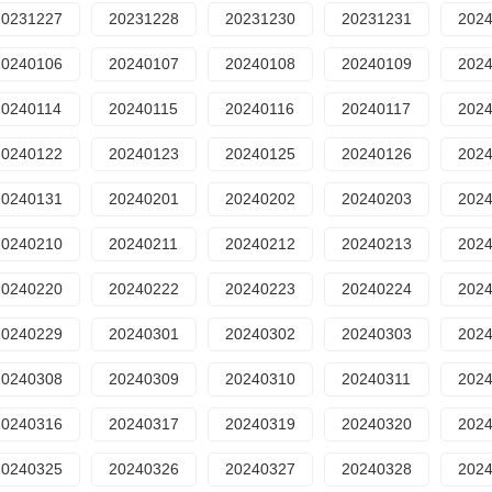
20231227
20231228
20231230
20231231
202
20240106
20240107
20240108
20240109
202
20240114
20240115
20240116
20240117
202
20240122
20240123
20240125
20240126
202
20240131
20240201
20240202
20240203
202
20240210
20240211
20240212
20240213
202
20240220
20240222
20240223
20240224
202
20240229
20240301
20240302
20240303
202
20240308
20240309
20240310
20240311
202
20240316
20240317
20240319
20240320
202
20240325
20240326
20240327
20240328
202