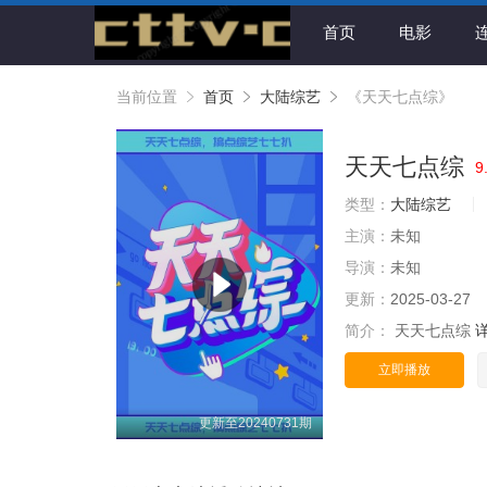
首页
电影
当前位置
首页
大陆综艺
《天天七点综》
天天七点综
9
类型：
大陆综艺
主演：
未知
导演：
未知
更新：
2025-03-27
简介：
天天七点综
立即播放
更新至20240731期