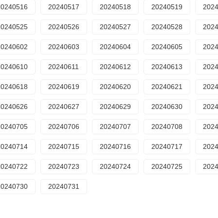
20240516
20240517
20240518
20240519
202
20240525
20240526
20240527
20240528
202
20240602
20240603
20240604
20240605
202
20240610
20240611
20240612
20240613
202
20240618
20240619
20240620
20240621
202
20240626
20240627
20240629
20240630
202
20240705
20240706
20240707
20240708
202
20240714
20240715
20240716
20240717
202
20240722
20240723
20240724
20240725
202
20240730
20240731