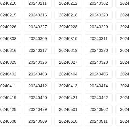
20240210
20240211
20240212
20240302
202
20240215
20240216
20240218
20240220
202
20240226
20240227
20240228
20240229
202
20240308
20240309
20240310
20240311
202
20240316
20240317
20240319
20240320
202
20240325
20240326
20240327
20240328
202
20240402
20240403
20240404
20240405
202
20240411
20240412
20240413
20240414
202
20240419
20240420
20240421
20240422
202
20240428
20240429
20240501
20240502
202
20240508
20240509
20240510
20240511
202