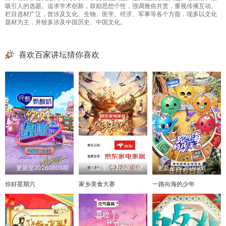
吸引人的选题。追求学术创新，鼓励思想个性，强调雅俗共赏，重视传播互动。
20260408
20260304
20260409
20260305
20260410
20260306
20260413
20260307
栏目选材广泛，曾涉及文化、生物、医学、经济、军事等各个方面，现多以文化
题材为主，并较多涉及中国历史、中国文化。
20260414
20260308
20260415
20260309
20260416
20260310
20260417
20260311
20260419
20260312
20260420
20260313
20260421
20260314
20260422
20260315
喜欢百家讲坛猜你喜欢
20260423
20260316
20260424
20260317
20260426
20260318
20260427
20260319
20260428
20260320
20260429
20260321
20260430
20260322
20260501
20260323
20260502
20260324
20260503
20260325
20260504
20260326
20260505
20260327
20260506
20260328
20260507
20260329
20260508
20260330
20260509
20260331
20260510
20260401
20260402
20260511
20260512
20260403
20260513
20260404
20260514
20260405
20260515
20260406
20260516
20260407
20260517
20260408
更新至20260809期
更新至20260809期
更新至20260809(沙滩号第1期)
20260518
20260409
20260519
20260411
20260520
20260412
20260521
20260413
你好星期六
家乡美食大赛
一路向海的少年
20260522
20260414
20260523
20260415
20260524
20260416
20260525
20260417
20260526
20260418
20260527
20260419
20260528
20260420
20260530
20260421