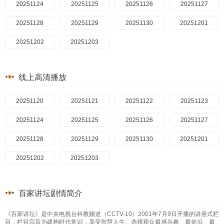
20260215
20260115
20251124
20260216
20260116
20251125
20260217
20260117
20251126
20260218
20260118
20251127
20260219
20260119
20251128
20260220
20260120
20251129
20260221
20260121
20251130
20260222
20260122
20251201
20260223
20260123
20251202
20260224
20260124
20251203
20260225
20260125
20260226
20260126
20260227
20260127
20260228
20260128
20260301
20260129
20260302
20260130
线上高清播放
20260303
20260131
20260304
20260201
20260305
20260202
20260306
20260203
20260307
20260204
20260308
20260205
20260309
20260206
20260310
20260207
20251120
20251121
20251122
20251123
20260208
20260311
20260312
20260209
20260313
20260210
20260314
20260211
20251124
20251125
20251126
20251127
20260315
20260212
20260316
20260213
20260317
20260214
20260318
20260215
20251128
20251129
20251130
20251201
20260319
20260216
20260320
20260217
20260321
20260218
20260325
20260219
20251202
20251203
20260326
20260220
20260327
20260221
20260328
20260222
20260329
20260223
百家讲坛剧情简介
20260330
20260224
20260331
20260225
20260401
20260226
20260402
20260227
20260403
20260228
20260405
20260301
20260406
20260302
20260407
20260303
《百家讲坛》是中央电视台科教频道（CCTV-10）2001年7月9日开播的讲座式栏
目，栏目宗旨为建构时代常识，享受智慧人生。选择观众最感兴趣、最前沿、最