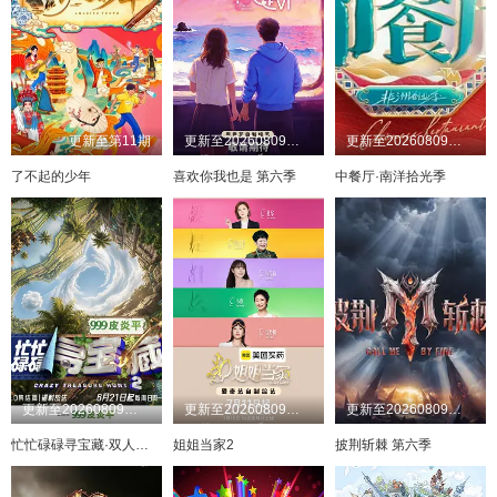
20260531
20260422
20260601
20260423
20260602
20260424
20260603
20260425
20260605
20260427
20260606
20260428
20260607
20260429
20260608
20260430
20260609
20260501
20260610
20260502
20260503
20260611
20260612
20260504
更新至第11期
更新至20260809第10期陪看
更新至20260809独家直拍第8期
20260613
20260505
20260614
20260506
20260617
20260507
20260618
20260508
了不起的少年
喜欢你我也是 第六季
中餐厅·南洋拾光季
20260619
20260509
20260620
20260510
20260621
20260511
20260622
20260512
20260623
20260513
20260624
20260514
20260625
20260515
20260626
20260516
20260627
20260517
20260628
20260518
20260629
20260519
20260630
20260520
20260701
20260521
20260702
20260522
20260703
20260523
20260704
20260524
20260705
20260525
20260706
20260526
20260707
20260527
20260708
20260528
20260709
20260529
20260710
20260530
20260531
20260711
20260712
20260601
更新至20260809第8期（下）
更新至20260809姐姐请吃饭2第5期
更新至20260809超前企划第2期
忙忙碌碌寻宝藏·双人成行季
姐姐当家2
披荆斩棘 第六季
20260713
20260602
20260714
20260603
20260715
20260604
20260716
20260605
20260717
20260606
20260718
20260607
20260719
20260608
20260720
20260609