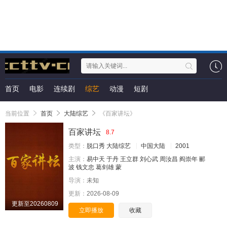
首页
电影
连续剧
综艺
动漫
短剧
当前位置
首页
大陆综艺
《百家讲坛》
百家讲坛
8.7
类型：
脱口秀
大陆综艺
中国大陆
2001
主演：
易中天
于丹
王立群
刘心武
周汝昌
阎崇年
郦
波
钱文忠
葛剑雄
蒙
导演：
未知
更新：
2026-08-09
更新至20260809
立即播放
收藏