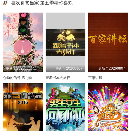
喜欢爸爸当家 第五季猜你喜欢
更新至20260807(第1期陪看上)
更新至20260807
更新至20260807
心动的信号 第九季
跟着书本去旅行
百家讲坛