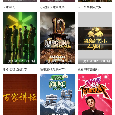
天才厨人
心动的信号第九季
五十公里桃花坞6
更新至20260807期
更新至20260807期
更新至20260807期
开始推理吧第四季
说唱巅峰对决2026
跟着书本去旅行