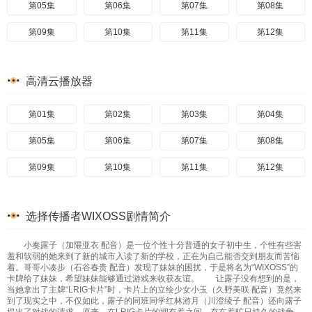
第05集
第06集
第07集
第08集
第09集
第10集
第11集
第12集
高清云播放器
第01集
第02集
第03集
第04集
第05集
第06集
第07集
第08集
第09集
第10集
第11集
第12集
选择传播者WIXOSS剧情简介
小奏露子（加隈亚衣 配音）是一位个性十分普通的女子初中生，个性有些害
羞和软弱的她来到了新的城市入读了新的学校，正在为自己能否交到朋友而苦恼
着。哥哥小凑步（石谷春贵 配音）发现了妹妹的困扰，于是将名为“WIXOSS”的
卡牌给了妹妹，希望妹妹能够通过游戏来收获友谊。 让露子没有想到的是，
当她拿出了主牌“LRIG卡片”时，卡片上的立绘少女小玉（久野美咲 配音）竟然来
到了现实之中，不仅如此，露子的同班同学红林游月（川澄绫子 配音）还向露子
提出了对战的请求。原来，在LRIG卡片的拥有着之间，存在着旷日持久的战争，