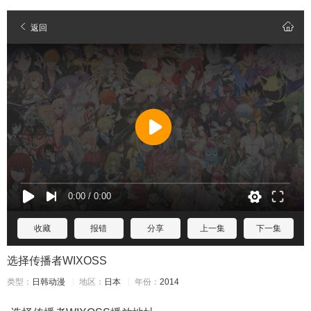
返回
收藏
报错
分享
上一集
下一集
选择传播者WIXOSS
类型：
日韩动漫
地区：
日本
年份：
2014