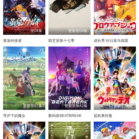
全18集
更新至04集
更新至06集
黄泉的使者
暗芝居第十七季
成长秀 向日葵马戏团
更新至07集
更新至第42集
更新至06集
穹庐下的魔女
数码兽BEATBREAK
提欧奥特曼