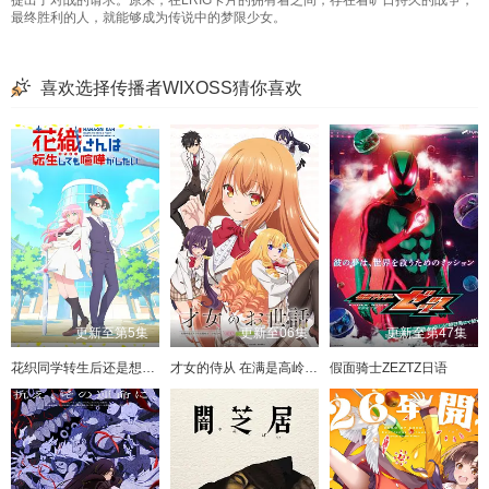
最终胜利的人，就能够成为传说中的梦限少女。
喜欢选择传播者WIXOSS猜你喜欢
更新至第5集
更新至06集
更新至第47集
花织同学转生后还是想干架
才女的侍从 在满是高岭之花的贵族学校暗中照顾（毫无生活自理能力的）学院第一大小姐
假面骑士ZEZTZ日语