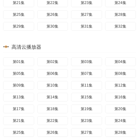
第181集
第141集
第101集
第61集
第21集
第182集
第142集
第102集
第62集
第22集
第183集
第143集
第103集
第63集
第23集
第184集
第144集
第104集
第64集
第24集
第185集
第145集
第105集
第65集
第25集
第186集
第146集
第106集
第66集
第26集
第187集
第147集
第107集
第67集
第27集
第188集
第148集
第108集
第68集
第28集
第189集
第149集
第109集
第69集
第29集
第190集
第150集
第110集
第70集
第30集
第191集
第151集
第111集
第71集
第31集
第192集
第152集
第112集
第72集
第32集
第193集
第113集
第73集
第33集
第194集
第114集
第74集
第34集
第195集
第115集
第75集
第35集
第196集
第116集
第76集
第36集
高清云播放器
第197集
第117集
第77集
第37集
第198集
第118集
第78集
第38集
第199集
第119集
第79集
第39集
第200集
第120集
第80集
第40集
第201集
第121集
第81集
第41集
第01集
第202集
第122集
第82集
第42集
第02集
第203集
第123集
第83集
第43集
第03集
第204集
第124集
第84集
第44集
第04集
第205集
第125集
第85集
第45集
第05集
第206集
第126集
第86集
第46集
第06集
第207集
第127集
第87集
第47集
第07集
第128集
第88集
第48集
第08集
第129集
第89集
第49集
第09集
第130集
第90集
第50集
第10集
第131集
第91集
第51集
第11集
第132集
第92集
第52集
第12集
第133集
第93集
第53集
第13集
第134集
第94集
第54集
第14集
第135集
第95集
第55集
第15集
第136集
第96集
第56集
第16集
第137集
第97集
第57集
第17集
第138集
第98集
第58集
第18集
第139集
第99集
第59集
第19集
第140集
第100集
第60集
第20集
第141集
第101集
第61集
第21集
第142集
第102集
第62集
第22集
第143集
第103集
第63集
第23集
第144集
第104集
第64集
第24集
第145集
第105集
第65集
第25集
第146集
第106集
第66集
第26集
第147集
第107集
第67集
第27集
第148集
第108集
第68集
第28集