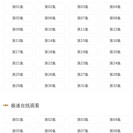
第41集
第01集
第42集
第02集
第43集
第03集
第44集
第04集
第45集
第05集
第46集
第06集
第47集
第07集
第48集
第08集
第49集
第09集
第50集
第10集
第51集
第11集
第52集
第12集
第53集
第13集
第54集
第14集
第55集
第15集
第56集
第16集
第57集
第17集
第58集
第18集
第59集
第19集
第60集
第20集
第61集
第21集
第62集
第22集
第63集
第23集
第64集
第24集
第65集
第25集
第66集
第26集
第67集
第27集
第68集
第28集
第69集
第29集
第70集
第30集
第71集
第31集
第72集
第32集
第73集
第33集
第74集
第34集
第75集
第35集
第76集
第36集
极速在线观看
第77集
第37集
第78集
第38集
第79集
第39集
第80集
第40集
第81集
第41集
第01集
第82集
第42集
第02集
第83集
第43集
第03集
第84集
第44集
第04集
第85集
第45集
第05集
第86集
第46集
第06集
第87集
第47集
第07集
第88集
第48集
第08集