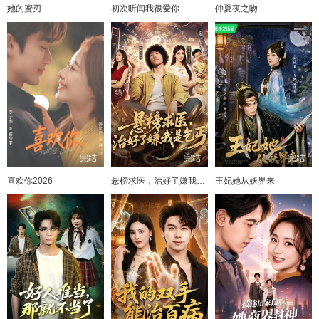
她的蜜刃
初次听闻我很爱你
仲夏夜之吻
完结
完结
完结
喜欢你2026
悬榜求医，治好了嫌我是乞丐
王妃她从妖界来