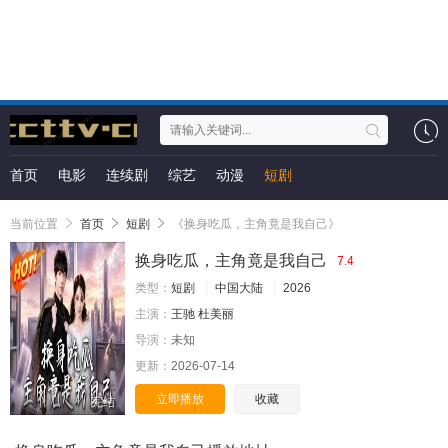
首页
电影
连续剧
综艺
动漫
短剧
当前位置
首页
短剧
《换身吃瓜，主角竟是我自己》
换身吃瓜，主角竟是我自己
7.4
类型：
短剧
中国大陆
2026
主演：
王驰
杜美丽
导演：
未知
更新：
2026-07-14
立即播放
收藏
完结