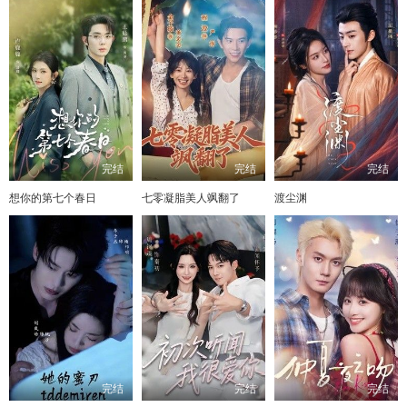
完结
完结
完结
想你的第七个春日
七零凝脂美人飒翻了
渡尘渊
完结
完结
完结