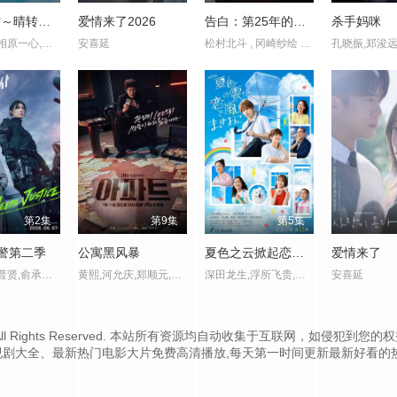
你的天空～晴转恋～
爱情来了2026
告白：第25年的秘密
杀手妈咪
福田步汰,相原一心,柊太朗,中林登生,中山敬悟,朴暋硕,谷口太一
安喜延
松村北斗 , 冈崎纱绘 , 盐野瑛久 , 玉山铁二 , 佐佐木希 , 水野美纪 , 石黑贤
第2集
第9集
第5集
警第二季
公寓黑风暴
夏色之云掀起恋爱与风暴
爱情来了
郑恩彩,安普贤,俞承豪,姜相准
黄熙,河允庆,郑顺元,池晟,金泽,朴炳垠,文素利
深田龙生,浮所飞贵,田边桃子,羽田美智子,井上肇,有楽,滨田麻里,原沙知绘,田口浩正,元冬树,阿久津仁爱,丈太郎,戸苅ニコル沙羅,丸山智己,山口麻友,猪俣玲音
安喜延
.cc Inc. All Rights Reserved. 本站所有资源均自动收集于互联网
视剧大全、最新热门电影大片免费高清播放,每天第一时间更新最新好看的