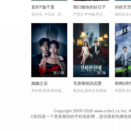
直到T恤干透
我们愉快的好日子
苍井优 , 中岛步 , 高桥文哉 , 夏帆 , 松山研一 , 中川雅也 , 臼田麻美 , 斋藤飞鸟 , 庄司浩平
严贤京,尹仲勋,申正允,尹多英,金惠玉,鲜于在德,尹多勋,文喜京,李商淑,郑孝彬,李家豪,郑永琡
第11集
第7集
婚姻之后
毛骨悚然的恋爱
财阀X刑
李尚熙,李雪,南宫珉,金大明,朴炳垠
邕圣祐,梁世宗,朴恩斌
Copyright
2009-2026 www.ccttv1
C影院是一个更新最快的手机电影网，提供最新热播电