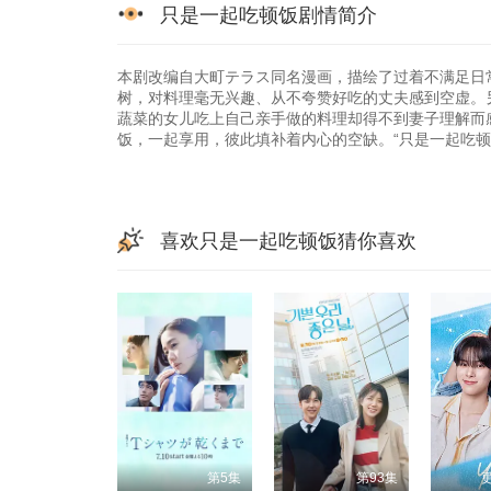
只是一起吃顿饭剧情简介
本剧改编自大町テラス同名漫画，描绘了过着不满足日常
树，对料理毫无兴趣、从不夸赞好吃的丈夫感到空虚。
蔬菜的女儿吃上自己亲手做的料理却得不到妻子理解而
饭，一起享用，彼此填补着内心的空缺。“只是一起吃顿
喜欢只是一起吃顿饭猜你喜欢
第5集
第93集