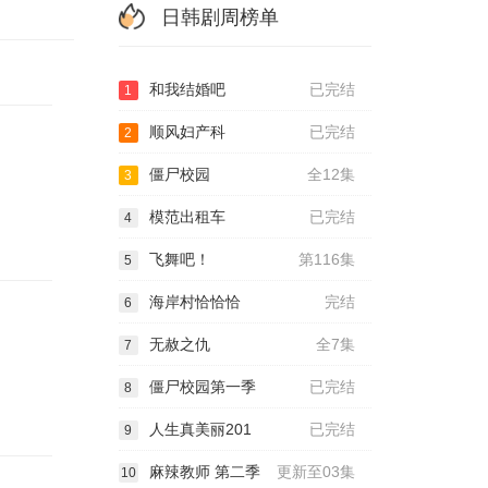
日韩剧周榜单
和我结婚吧
已完结
1
顺风妇产科
已完结
2
僵尸校园
全12集
3
模范出租车
已完结
4
飞舞吧！
第116集
5
海岸村恰恰恰
完结
6
无赦之仇
全7集
7
僵尸校园第一季
已完结
8
人生真美丽201
已完结
9
麻辣教师 第二季
更新至03集
10