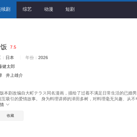
连续剧
综艺
动漫
短剧
顿饭
7.5
区：
日本
年份：
2026
藤健太郎
弹
井上雄介
饭本剧改编自大町テラス同名漫画，描绘了过着不满足日常生活的已婚男
机相互吸引的爱情故事。 身为料理讲师的泽田多树，对料理毫无兴趣、从不
详情
收藏