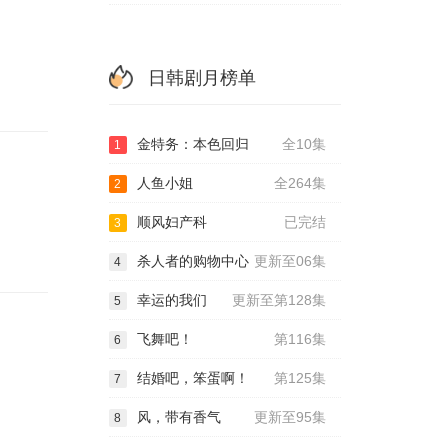
日韩剧月榜单
金特务：本色回归
全10集
1
人鱼小姐
全264集
2
顺风妇产科
已完结
3
杀人者的购物中心
更新至06集
4
幸运的我们
更新至第128集
5
飞舞吧！
第116集
6
结婚吧，笨蛋啊！
第125集
7
风，带有香气
更新至95集
8