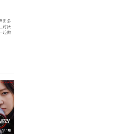
泽田多
让讨厌
一起做
至第4集