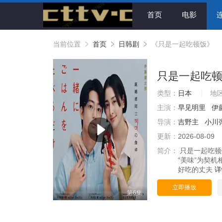
首页
电影
当前位置
首页
日韩剧
《只是一起吃顿饭》
只是一起吃
类型：
日本
地
主演：
早见明里
伊
导演：
吉野主
小川
更新：
2026-08-09
简介：
只是一起吃顿
“美味”为契
好吃的丈夫
立即播放
第6集