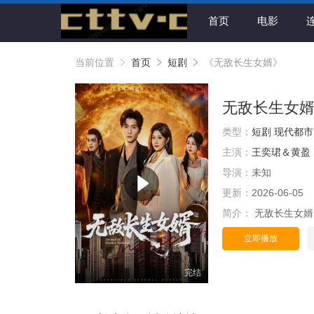
首页
电影
当前位置
首页
短剧
《无敌长生女婿》
无敌长生女
类型：
短剧
现代都市
主演：
王奕珺＆黄盈
导演：
未知
更新：
2026-06-05
简介：
无敌长生女
立即播放
完结