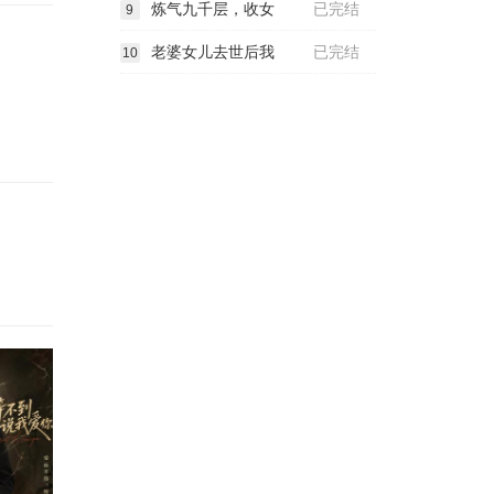
炼气九千层，收女
已完结
9
老婆女儿去世后我
已完结
10