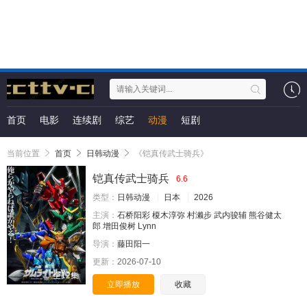
首页
电影
连续剧
综艺
动漫
短剧
当前位置
首页
日韩动漫
《铠真传武士骑兵》
铠真传武士骑兵
6.6
类型：
日韩动漫
日本
2026
主演：
石桥阳彩
榎木淳弥
村濑步
武内骏辅
熊谷健太
郎
增田俊树
Lynn
导演：
藤田阳一
更新：
2026-07-10
全12集
立即播放
收藏