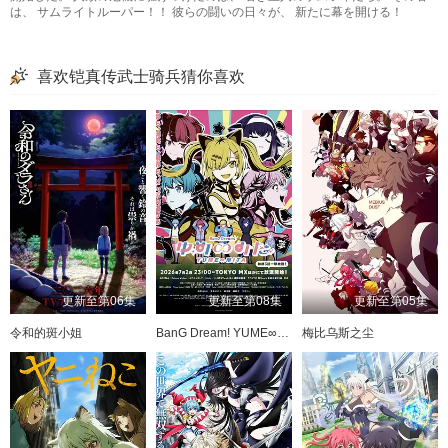
は、 サムライトルーパー！！ 彼らの闘いの日々が、 新たに幕を開ける！
喜欢铠真传武士骑兵猜你喜欢
更新至第06集
更新至第08集
更新至第05集
令和的斑小姐
BanG Dream! YUME∞MITA
梅比乌斯之尘