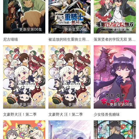
更新至第06集
更新至第06集
更新至第7集
尼古喵喵
被追放的转生重骑士用游戏知识开无双
落第贤者的学院无双 第二回转生，S等级作弊魔术师冒险记
更新至第06集
更新至06集
更新至第06集
文豪野犬汪！第二季
文豪野犬 汪！第二季
少女怪兽焦糖味