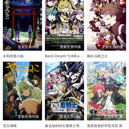
更新至第06集
更新至第08集
更新至第05集
令和的斑小姐
BanG Dream! YUME∞MITA
梅比乌斯之尘
更新至第06集
更新至第06集
更新至第7集
尼古喵喵
被追放的转生重骑士用游戏知识开无双
落第贤者的学院无双 第二回转生，S等级作弊魔术师冒险记