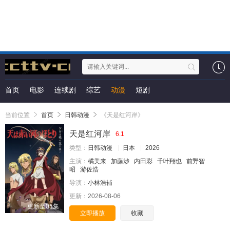
首页
电影
连续剧
综艺
动漫
短剧
当前位置
首页
日韩动漫
《天是红河岸》
天是红河岸
6.1
类型：
日韩动漫
日本
2026
主演：
橘美来
加藤涉
内田彩
千叶翔也
前野智
昭
游佐浩
导演：
小林浩辅
更新：
2026-08-06
更新至05集
立即播放
收藏