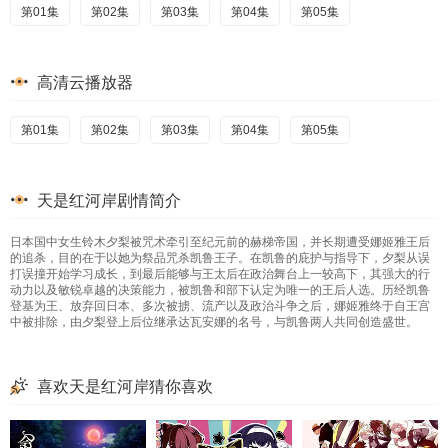
第01集
第02集
第03集
第04集
第05集
高清云播放器
第01集
第02集
第03集
第04集
第05集
天是红河岸剧情简介
日本国中女生铃木夕梨被咒术牵引至纪元前的赫梯帝国，并长期遭受娜姬雅王后
的追杀，目的在于以她为祭品咒杀凯鲁王子。在凯鲁的庇护与指导下，夕梨从误
打误撞开始学习成长，到最后能够与王太后在政治舞台上一较高下，其强大的行
动力以及敏锐卓越的决策能力，被凯鲁和部下认定为唯一的王后人选。历经凯鲁
登基为王、放弃回日本、多次被掳、流产以及政治斗争之后，娜姬雅终于自王宫
中被排除，由夕梨登上后位继承达瓦安娜的名号，与凯鲁两人共同创造盛世。
喜欢天是红河岸猜你喜欢