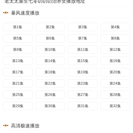
老太太重生七零叨叨叨治养女播放地址
暴风速度播放
第1集
第2集
第3集
第4集
第5集
第6集
第7集
第8集
第9集
第10集
第11集
第12集
第13集
第14集
第15集
第16集
第17集
第18集
第19集
第20集
第21集
第22集
第23集
第24集
第25集
第26集
第27集
第28集
第29集
第30集
第31集
第32集
第33集
第34集
第35集
第36集
高清极速播放
第37集
第38集
第39集
第40集