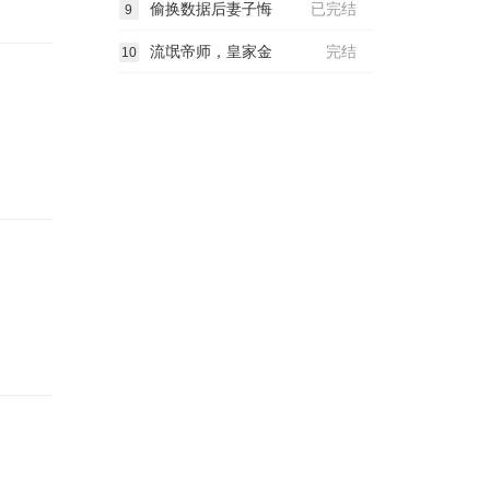
偷换数据后妻子悔
已完结
9
80集
流氓帝师，皇家金
完结
10