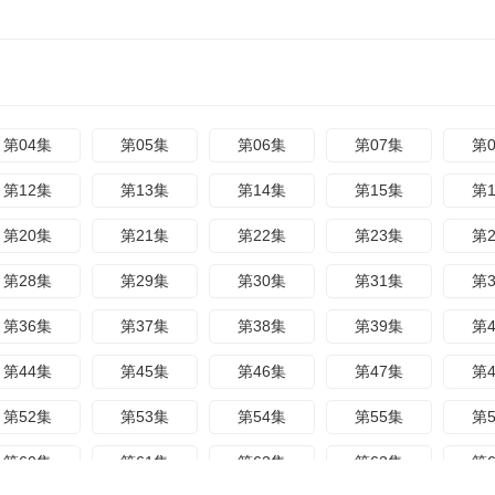
第04集
第05集
第06集
第07集
第
第12集
第13集
第14集
第15集
第
第20集
第21集
第22集
第23集
第
第28集
第29集
第30集
第31集
第
第36集
第37集
第38集
第39集
第
第44集
第45集
第46集
第47集
第
第52集
第53集
第54集
第55集
第
第60集
第61集
第62集
第63集
第