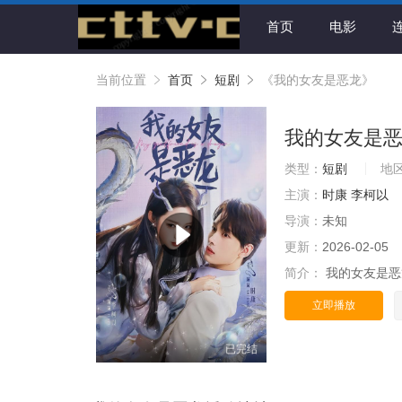
首页
电影
当前位置
首页
短剧
《我的女友是恶龙》
我的女友是
类型：
短剧
地
主演：
时康
李柯以
导演：
未知
更新：
2026-02-05
简介：
我的女友是恶
立即播放
已完结