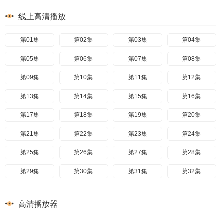
第33集
第34集
第35集
第36集
线上高清播放
第38集
第39集
第40集
第41集
第42集
第01集
第43集
第02集
第44集
第03集
第45集
第04集
第46集
第05集
第47集
第06集
第48集
第07集
第50集
第08集
第51集
第09集
第52集
第10集
第53集
第11集
第54集
第12集
第55集
第13集
第56集
第14集
第58集
第15集
第59集
第16集
第60集
第17集
第61集
第18集
第62集
第19集
第63集
第20集
第64集
第21集
第65集
第22集
第66集
第23集
第24集
第25集
第26集
第27集
第28集
第29集
第30集
第31集
第32集
第33集
第34集
第35集
第36集
高清播放器
第37集
第38集
第39集
第40集