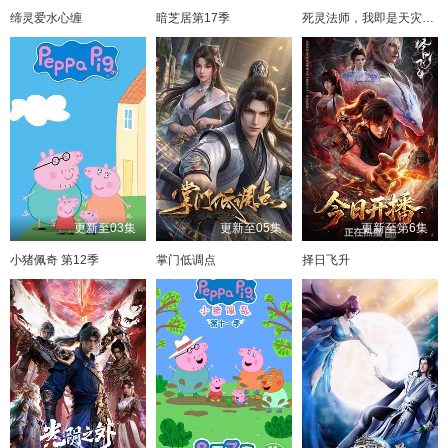
缔灵爱水心缠
暗芝居第17季
死灵法师，我即是天灾（2026）
更新至03集
更新至05集
更新至第6集
小猪佩奇 第12季
掌门低调点
择日飞升