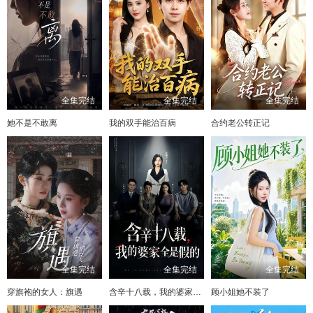
全集完结
全集完结
全集完结
她不是不敢离
我的双手能治百病
合约老公转正记
全集完结
全集完结
全集完结
穿旗袍的女人：旗遇
含辛十八载，我的婆家全是假的
顾小姐她不装了