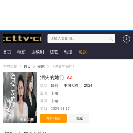
首页
电影
连续剧
综艺
动漫
短剧
当前位置
首页
短剧
《消失的她们》
消失的她们
8.3
类型：
短剧
中国大陆
2024
主演：
未知
导演：
未知
更新：
2024-11-17
立即播放
收藏
更新全集