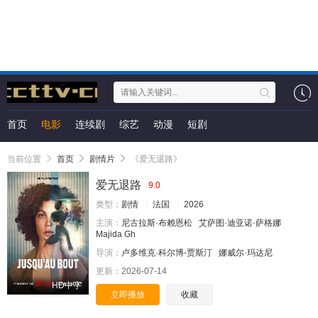
首页
电影
连续剧
综艺
动漫
短剧
当前位置
首页
剧情片
《爱无退路》
爱无退路
9.0
类型：
剧情
法国
2026
主演：
尼古拉斯·布赖恩松
艾萨图·迪亚诺·萨格娜
Majida Gh
导演：
卢多维克·科尔博-贾斯汀
娜威尔·玛达尼
更新：
2026-07-14
HD中字
立即播放
收藏