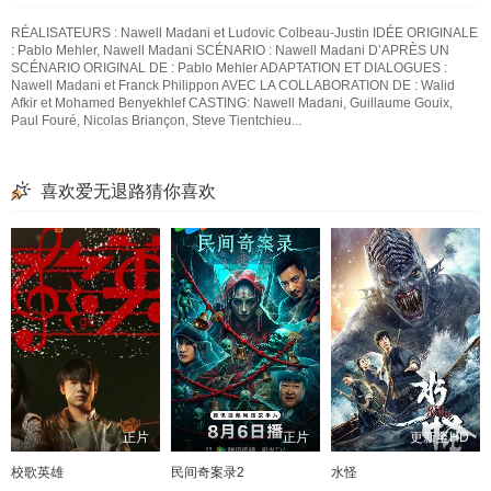
RÉALISATEURS : Nawell Madani et Ludovic Colbeau-Justin IDÉE ORIGINALE
: Pablo Mehler, Nawell Madani SCÉNARIO : Nawell Madani D’APRÈS UN
SCÉNARIO ORIGINAL DE : Pablo Mehler ADAPTATION ET DIALOGUES :
Nawell Madani et Franck Philippon AVEC LA COLLABORATION DE : Walid
Afkir et Mohamed Benyekhlef CASTING: Nawell Madani, Guillaume Gouix,
Paul Fouré, Nicolas Briançon, Steve Tientchieu...
喜欢爱无退路猜你喜欢
正片
正片
更新至HD
校歌英雄
民间奇案录2
水怪