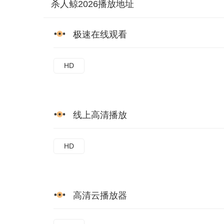
杀人鲸2026播放地址
极速在线观看
HD
线上高清播放
HD
高清云播放器