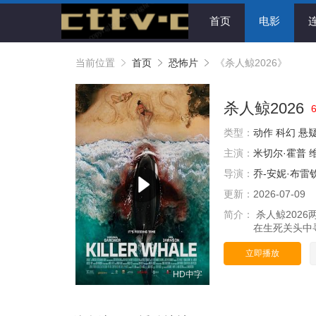
首页
电影
当前位置
首页
恐怖片
《杀人鲸2026》
杀人鲸2026
6
类型：
动作
科幻
悬
主演：
米切尔·霍普
导演：
乔-安妮·布雷
更新：
2026-07-09
简介：
杀人鲸202
在生死关头中
立即播放
HD中字