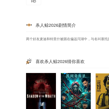
HD
杀人鲸2026剧情简介
两个好友麦迪和特里什被困在偏远泻湖中，与名叫塞托
喜欢杀人鲸2026猜你喜欢