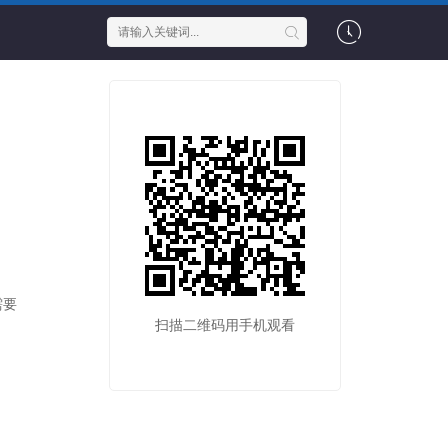
需要
扫描二维码用手机观看