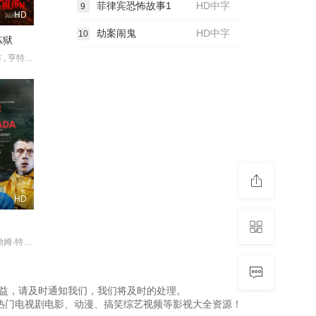
菲律宾恐怖故事1
HD中字
9
HD
劫案闹鬼
HD中字
10
炼狱
索海拉·雅各布 , 亨特·杜汉 , 卢西安·布坎南 , 坦蒂·莱特 , 乔治·普拉尔 , 埃罗尔·尚德 , 维克托里·恩杜克韦 , 莫德·戴维 , 基努·卡里姆 , 塔皮瓦·索罗帕 , 格雷塔·范登布林克
HD
乔治·麦凯,卡勒姆·特纳,弗朗西斯·麦基,爱德华·罗,罗莎琳德·以利亚撒,玛丽·伍德维恩
，如侵犯到您的权益，请及时通知我们，我们将及时的处理。
热门电视剧电影、动漫、搞笑综艺视频等影视大全资源！