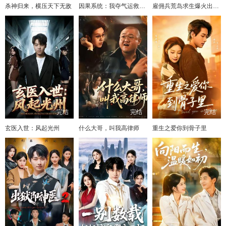
杀神归来，横压天下无敌
因果系统：我夺气运救苍生
雇佣兵荒岛求生爆火出圈第二季
完结
完结
完结
玄医入世：风起光州
什么大哥，叫我高律师
重生之爱你到骨子里