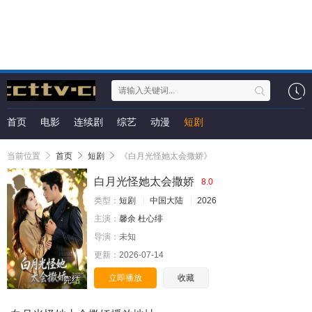
首页
电影
连续剧
综艺
动漫
短剧
当前位置
首页
短剧
《白月光怪她太会撒娇》
白月光怪她太会撒娇
8.0
类型：
短剧
中国大陆
2026
主演：
馨余
杜心绯
导演：
未知
更新：
2026-07-14
立即播放
收藏
完结