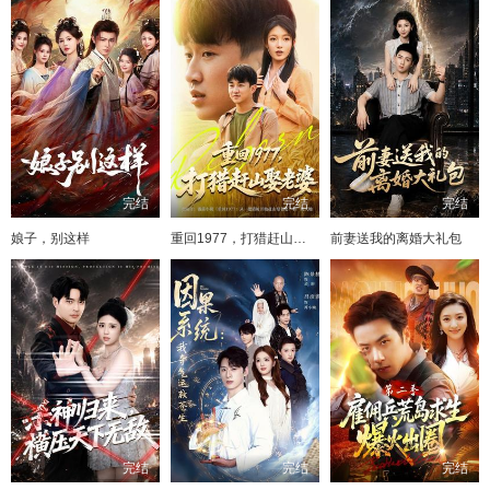
完结
完结
完结
娘子，别这样
重回1977，打猎赶山娶老婆
前妻送我的离婚大礼包
完结
完结
完结