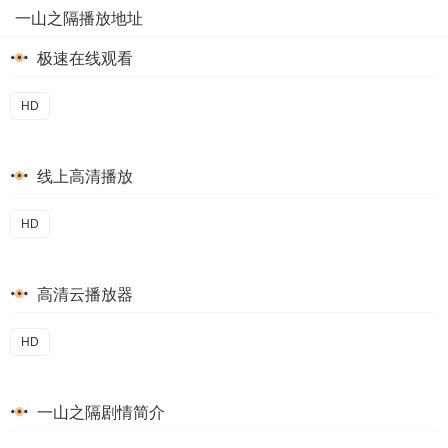
一山之隔播放地址
极速在线观看
HD
线上高清播放
HD
高清云播放器
HD
一山之隔剧情简介