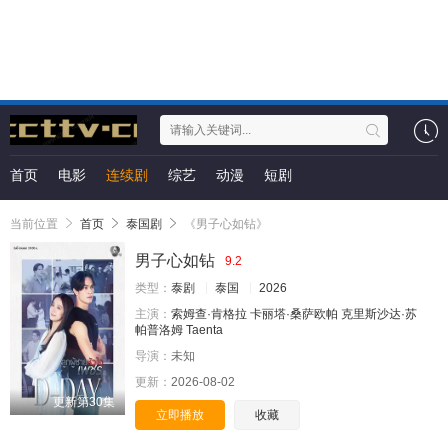
首页
电影
连续剧
综艺
动漫
短剧
当前位置
首页
泰国剧
《男子心如钻》
男子心如钻
9.2
类型：
泰剧
泰国
2026
主演：
索姆查·肯格拉
卡丽塔·桑萨欧帕
克里斯沙达·苏
帕普洛姆
Taenta
导演：
未知
更新：
2026-08-02
更新第30集
立即播放
收藏