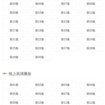
第05集
第06集
第07集
第08集
第09集
第10集
第11集
第12集
第13集
第14集
第15集
第16集
第17集
第18集
第19集
第20集
第21集
第22集
第23集
第24集
第25集
第26集
第27集
第28集
第29集
第30集
线上高清播放
第01集
第02集
第03集
第04集
第05集
第06集
第07集
第08集
第09集
第10集
第11集
第12集