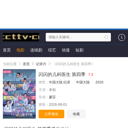
首页
电影
连续剧
综艺
动漫
短剧
当前位置
首页
记录片
《闪闪的儿科医生 第四季》
闪闪的儿科医生 第四季
7.3
类型：
中国大陆
纪录
中国大陆
2026
主演：
未知
导演：
廖莎
更新：
2026-08-01
立即播放
收藏
全10集