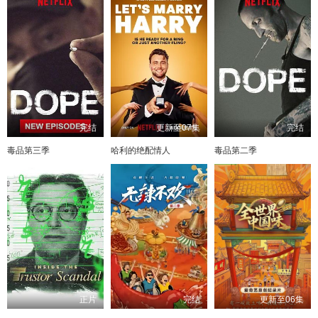
完结
更新至07集
完结
毒品第三季
哈利的绝配情人
毒品第二季
正片
完结
更新至06集