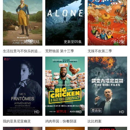
第7集完结
更新至05集
全12集
生活拉里与不快乐的追求 一部美国史
荒野独居 第十三季
无辣不欢第二季
HD
HD
HD
我的亚美尼亚幽灵
鸡肉帝国：快餐阴谋
比比档案