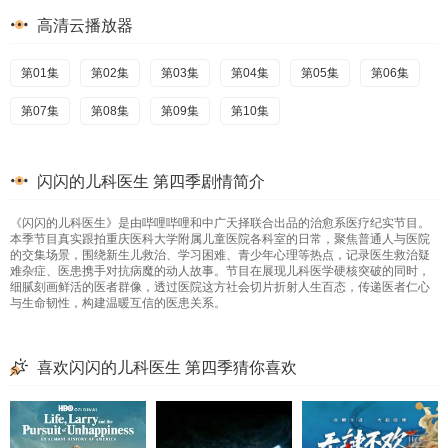
高清云播放器
第01集
第02集
第03集
第04集
第05集
第06集
第07集
第08集
第09集
第10集
闪闪的儿科医生 第四季剧情简介
《闪闪的儿科医生》是由哔哩哔哩和中广天择联合出品的治愈系医疗纪实节目。
本季节目真实跟拍重庆医科大学附属儿童医院各科室的日常，聚焦普通人与医院
的交集场景，围绕新生儿救治、学习困难、青少年心理等热点，记录医生救治疑
难杂症、医患携手对抗病魔的动人故事。节目在展现儿科医学硬核突破的同时，
细腻刻画鲜活的医者群像，透过医院这方社会切片折射人生百态，传递医者仁心
与生命韧性，构建温暖互信的医患关系。
喜欢闪闪的儿科医生 第四季猜你喜欢