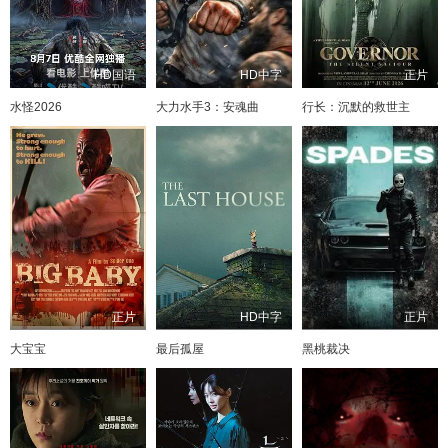
HD国语
HD中字
正片
水怪2026
大力水手3：安魂曲
行长：沉默的救世主
正片
HD中字
正片
大宝宝
最后孤屋
黑桃裁决