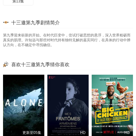
第13集
十三邀第九季剧情简介
第九季迎来崭新的开始。在时代巨变中，尝试打破思想的悬浮，深入世界粗砺而
真实的肌理。许知远与那些对时代持有独特见解的嘉宾同行，在具体的行动中辨
认方向，在不确定中寻找确信。
喜欢十三邀第九季猜你喜欢
更新至05集
HD
HD