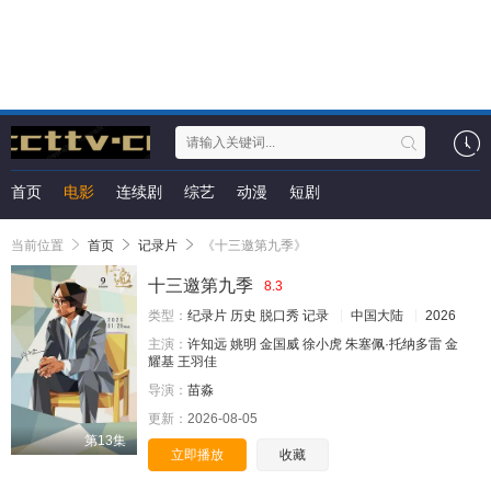
首页
电影
连续剧
综艺
动漫
短剧
当前位置
首页
记录片
《十三邀第九季》
十三邀第九季
8.3
类型：
纪录片
历史
脱口秀
记录
中国大陆
2026
主演：
许知远
姚明
金国威
徐小虎
朱塞佩·托纳多雷
金
耀基
王羽佳
导演：
苗淼
更新：
2026-08-05
第13集
立即播放
收藏