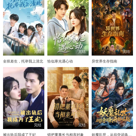
完结
完结
完结
全班差生，托举我上清北
恰似寒光遇心动
异世界生存指南
完结
完结
完结
被出轨后我成了王妃
错把董事长当相亲对象
妖魔乱世，从掠夺词条开始崛起