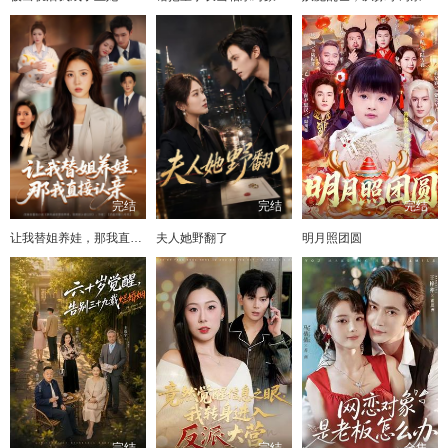
完结
完结
完结
让我替姐养娃，那我直接认亲
夫人她野翻了
明月照团圆
完结
完结
全集