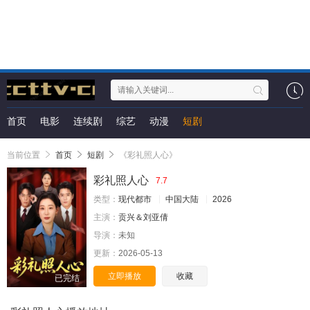
首页
电影
连续剧
综艺
动漫
短剧
当前位置
首页
短剧
《彩礼照人心》
彩礼照人心
7.7
类型：
现代都市
中国大陆
2026
主演：
贡兴＆刘亚倩
导演：
未知
更新：
2026-05-13
立即播放
收藏
已完结