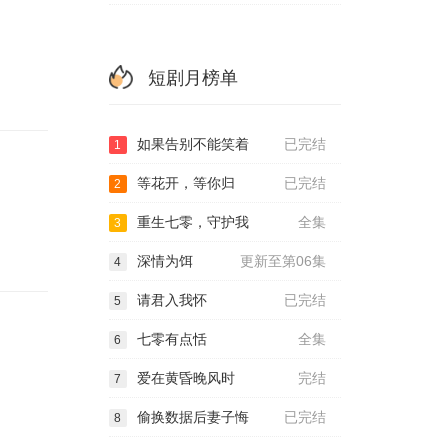
短剧月榜单
如果告别不能笑着
已完结
1
等花开，等你归
已完结
2
重生七零，守护我
全集
3
深情为饵
更新至第06集
4
请君入我怀
已完结
5
七零有点恬
全集
6
爱在黄昏晚风时
完结
7
偷换数据后妻子悔
已完结
8