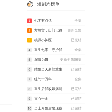
短剧周榜单
七零有点恬
全集
1
方教官，出门记得
更新全集
2
桃源小神医
已完结
3
重生七零，守护我
全集
4
深情为饵
更新至第06集
5
结婚当天新郎重生
已完结
6
练气十万年
全集
7
重生后我改嫁病弱
已完结
8
盲心千金
已完结
9
当上月嫂后发现孩
已完结
10