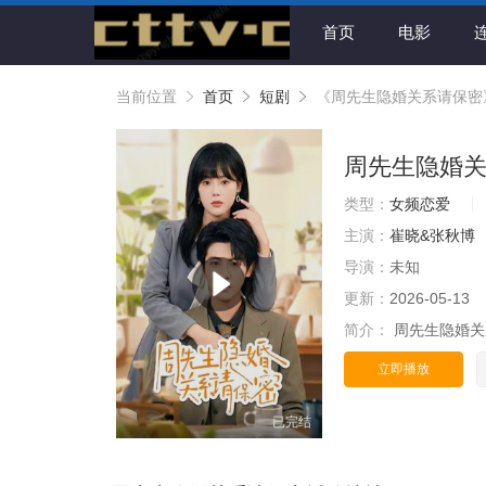
首页
电影
当前位置
首页
短剧
《周先生隐婚关系请保密
周先生隐婚
类型：
女频恋爱
主演：
崔晓&张秋博
导演：
未知
更新：
2026-05-13
简介：
周先生隐婚关
立即播放
已完结