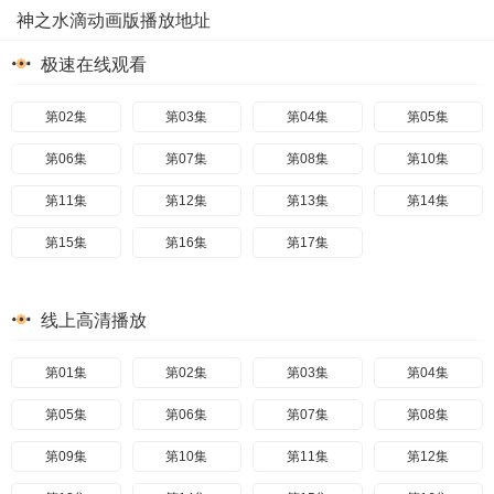
神之水滴动画版播放地址
极速在线观看
第02集
第03集
第04集
第05集
第06集
第07集
第08集
第10集
第11集
第12集
第13集
第14集
第15集
第16集
第17集
线上高清播放
第01集
第02集
第03集
第04集
第05集
第06集
第07集
第08集
第09集
第10集
第11集
第12集