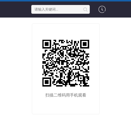
扫描二维码用手机观看