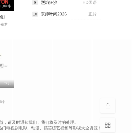
烈焰狂沙
HD国语
9
HD中字
宗师叶问2026
正片
10
顿1
特布罗
正片
李峰
，如侵犯到您的权益，请及时通知我们，我们将及时的处理。
热门电视剧电影、动漫、搞笑综艺视频等影视大全资源！