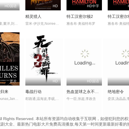
HD国语
HD
HD中字
精灵猎人
特工汉密尔顿2
特工汉密尔
喻亢,张新童,董洋,刘珂君
雷米·伊沙克,Norreen Iman,吕杨,Alicia Amin
雅各布·奥福特布罗
雅各布·奥福
正片
HD
HD国语
斯归来
毒战行动
热血篮球之永不放弃
绝地密令
George Tounas,Jannis Sky,
郄路通,温海波,李砚,陈芊朵,吕新舜,战克林,艾力江·库尔班,张晓娜,黄晓吉,姬龙,崔乐,买合努尔·买合木提,鄢一笑
牛一臣,张超,李政含
娄淇,汤晶晶,
.cc Inc. All Rights Reserved. 本站所有资源均自动收集于互联网
视剧大全、最新热门电影大片免费高清播放,每天第一时间更新最新好看的