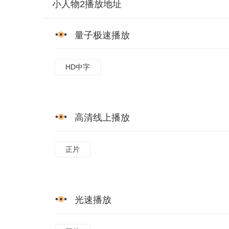
小人物2播放地址
量子极速播放
HD中字
高清线上播放
正片
光速播放