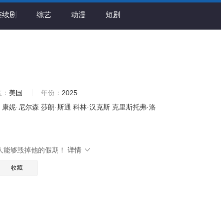
连续剧
综艺
动漫
短剧
区：
美国
年份：
2025
康妮·尼尔森
莎朗·斯通
科林·汉克斯
克里斯托弗·洛
人能够毁掉他的假期！
详情
收藏