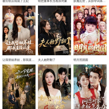
被出轨后我成了王妃
错把董事长当相亲对象
妖魔乱世，从掠夺词条开始崛起
完结
完结
完结
让我替姐养娃，那我直接认亲
夫人她野翻了
明月照团圆