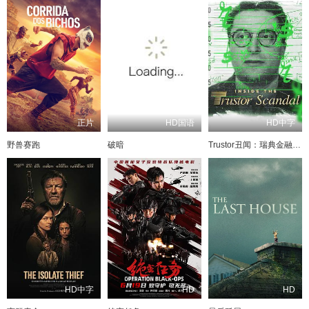
正片
HD国语
HD中字
野兽赛跑
破暗
Trustor丑闻：瑞典金融案内幕
HD中字
HD
HD