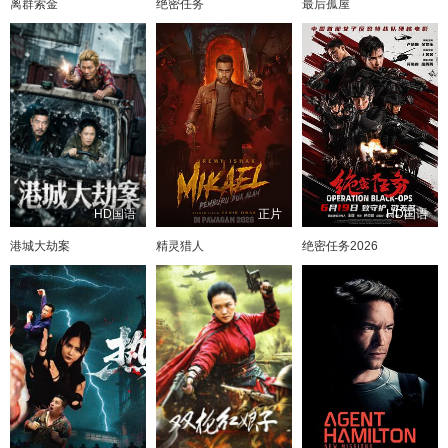
离群索金
绝密任务
最后孤屋
HD国语
正片
HD国语
港城大劫案
精灵猎人
绝密任务2026