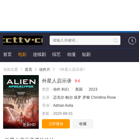
首页
电影
连续剧
综艺
动漫
短剧
当前位置
首页
动作片
《外星人启示录》
外星人启示录
9.6
类型：
动作
科幻
美国
2023
主演：
迈克尔·帕尔
保罗·罗根
Christina Rose
导演：
Adrian Avila
更新：
2025-08-01
立即播放
收藏
更新HD