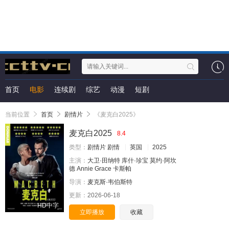
首页
电影
连续剧
综艺
动漫
短剧
当前位置
首页
剧情片
《麦克白2025》
麦克白2025
8.4
类型：
剧情片
剧情
英国
2025
主演：
大卫·田纳特
库什·珍宝
莫约·阿坎
德
Annie
Grace
卡斯帕
导演：
麦克斯·韦伯斯特
更新：
2026-06-18
HD中字
立即播放
收藏