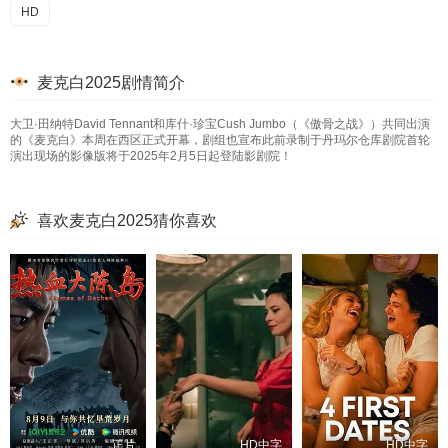
HD
麦克白2025剧情简介
大卫·田纳特David Tennant和库什·珍宝Cush Jumbo（《傲骨之战》）共同出演
的《麦克白》本周在西区正式开幕，剧组也宣布此前录制于丹玛尔仓库剧院首轮
演出现场的影像版将于2025年2月5日起登陆影剧院！
喜欢麦克白2025猜你喜欢
正片
HD中字
HD中字