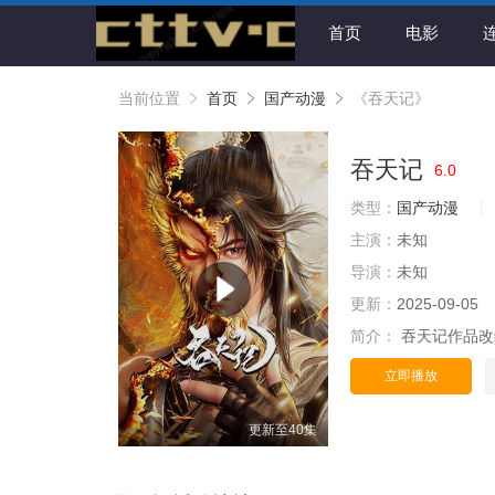
首页
电影
当前位置
首页
国产动漫
《吞天记》
吞天记
6.0
类型：
国产动漫
主演：
未知
导演：
未知
更新：
2025-09-05
简介：
吞天记作
立即播放
更新至40集