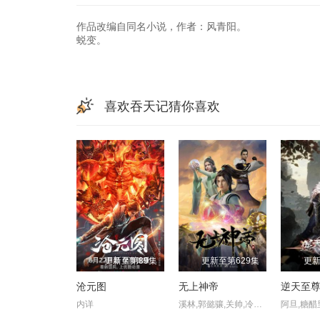
作品改编自同名小说，作者：风青
蜕变。
喜欢吞天记猜你喜欢
更新至第89集
更新至第629集
更新
沧元图
无上神帝
逆天至
内详
溪林,郭懿骧,关帅,冷泉夜月,季骜杰,钟巍,烈之流星,蘭雨馨,张妮,徐翔,Akira明,柳知萧
阿旦,糖醋