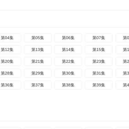
第04集
第05集
第06集
第07集
第
第12集
第13集
第14集
第15集
第
第20集
第21集
第22集
第23集
第
第28集
第29集
第30集
第31集
第
第36集
第37集
第38集
第39集
第