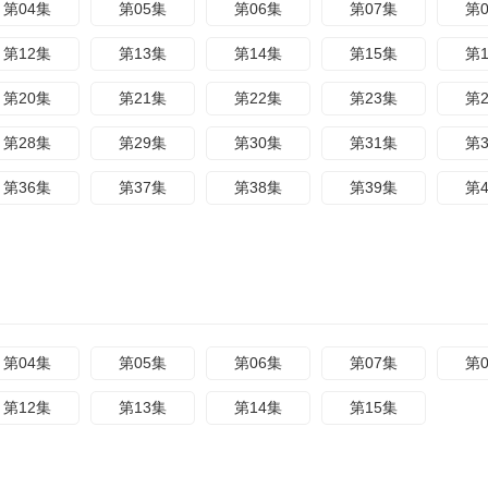
第04集
第05集
第06集
第07集
第
第12集
第13集
第14集
第15集
第
第20集
第21集
第22集
第23集
第
第28集
第29集
第30集
第31集
第
第36集
第37集
第38集
第39集
第
第04集
第05集
第06集
第07集
第
第12集
第13集
第14集
第15集