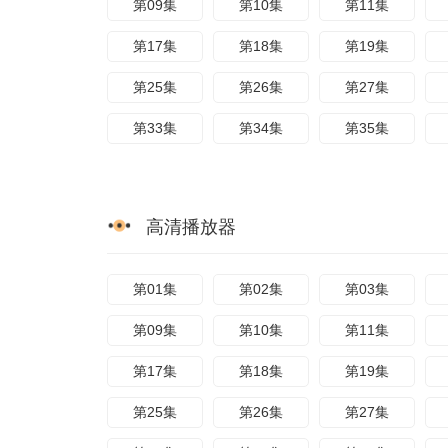
第09集
第10集
第11集
第17集
第18集
第19集
第25集
第26集
第27集
第33集
第34集
第35集
高清播放器
第01集
第02集
第03集
第09集
第10集
第11集
第17集
第18集
第19集
第25集
第26集
第27集