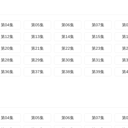
第04集
第05集
第06集
第07集
第
第12集
第13集
第14集
第15集
第
第20集
第21集
第22集
第23集
第
第28集
第29集
第30集
第31集
第
第36集
第37集
第38集
第39集
第
第04集
第05集
第06集
第07集
第