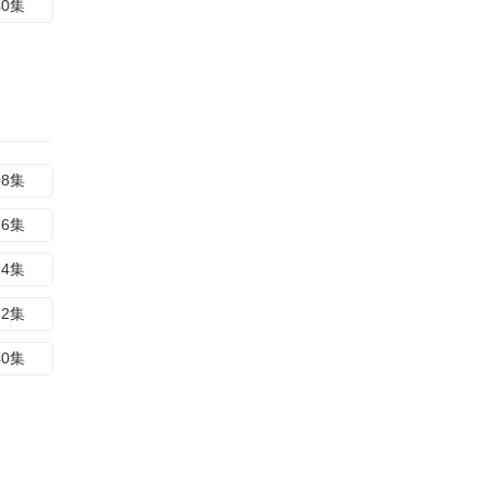
40集
08集
16集
24集
32集
40集