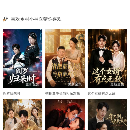
第41集
第42集
第43集
第44集
第45集
第46集
第47集
第48集
喜欢乡村小神医猜你喜欢
第49集
第50集
第51集
第52集
第53集
第54集
第55集
第56集
第57集
第58集
第59集
第60集
第61集
第62集
第63集
第64集
第65集
第66集
第67集
第68集
第69集
第70集
第71集
第72集
更新全集
更新全集
更新全集
阎罗归来时
错把董事长当相亲对象
这个女婿有点无敌
第73集
第74集
第75集
第76集
第77集
第78集
第79集
第80集
第81集
第82集
第83集
第84集
第85集
第86集
第87集
第88集