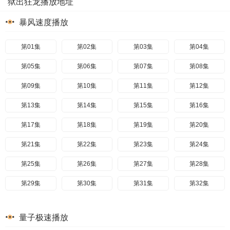
狱出狂龙播放地址
暴风速度播放
第01集
第02集
第03集
第04集
第05集
第06集
第07集
第08集
第09集
第10集
第11集
第12集
第13集
第14集
第15集
第16集
第17集
第18集
第19集
第20集
第21集
第22集
第23集
第24集
第25集
第26集
第27集
第28集
第29集
第30集
第31集
第32集
第33集
第34集
第35集
第36集
量子极速播放
第37集
第38集
第39集
第40集