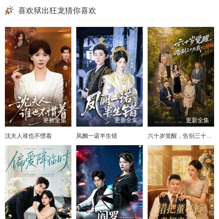
第93集
第94集
第95集
第96集
喜欢狱出狂龙猜你喜欢
第97集
第98集
第99集
更新全集
更新全集
更新全集
沈夫人谁也不惯着
凤阙一诺半生错
六十岁觉醒，告别三十九载烂婚姻