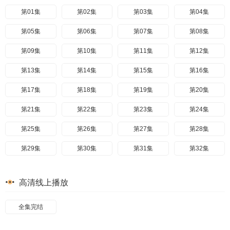
第41集
第01集
第42集
第02集
第43集
第03集
第44集
第04集
第45集
第05集
第46集
第06集
第47集
第07集
第48集
第08集
第49集
第09集
第50集
第10集
第11集
第12集
第13集
第14集
第15集
第16集
第17集
第18集
第19集
第20集
第21集
第22集
第23集
第24集
第25集
第26集
第27集
第28集
第29集
第30集
第31集
第32集
第33集
第34集
第35集
第36集
高清线上播放
第37集
第38集
第39集
第40集
全集完结
第41集
第42集
第43集
第44集
第45集
第46集
第47集
第48集