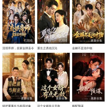
已完结
已完结
更新全集
流氓帝师，皇家金牌县令
重生之诱他沉沦
金鳞不是池中物
更新全集
更新全集
更新全集
错把董事长当相亲对象
这个女婿有点无敌
般配预谋