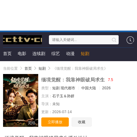
首页
电影
连续剧
综艺
动漫
短剧
当前位置
首页
短剧
《缅境觉醒：我靠神眼破局求生》
缅境觉醒：我靠神眼破局求生
7.5
类型：
短剧
现代都市
中国大陆
2026
主演：
石子玉＆孙妍
导演：
未知
更新：
2026-07-14
立即播放
收藏
完结