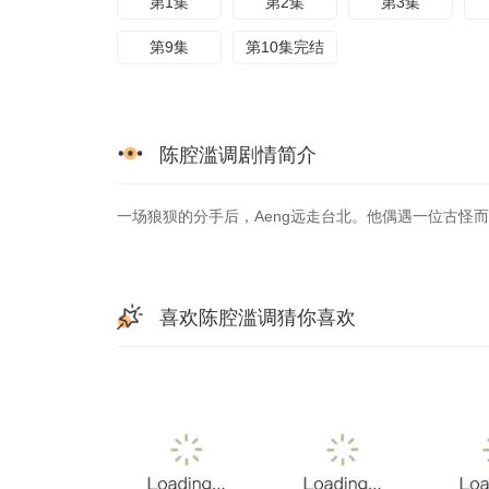
第1集
第2集
第3集
第9集
第10集完结
陈腔滥调剧情简介
一场狼狈的分手后，Aeng远走台北。他偶遇一位古怪
喜欢陈腔滥调猜你喜欢