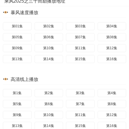
乘风2025之三十而励播放地址
暴风速度播放
第01集
第02集
第03集
第04集
第05集
第06集
第07集
第08集
第09集
第10集
第11集
第12集
第13集
第14集
第15集
第16集
高清线上播放
第1集
第2集
第3集
第4集
第5集
第6集
第7集
第8集
第9集
第10集
第11集
第12集
第13集
第14集
第15集
第16集