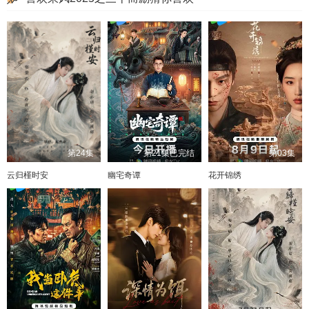
第24集
第21集已完结
第03集
云归槿时安
幽宅奇谭
花开锦绣