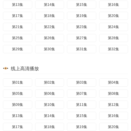
第13集
第14集
第15集
第16集
第17集
第18集
第19集
第20集
第21集
第22集
第23集
第24集
第25集
第26集
第27集
第28集
第29集
第30集
第31集
第32集
第33集
第34集
第35集
第36集
线上高清播放
第37集
第38集
第01集
第02集
第03集
第04集
第05集
第06集
第07集
第08集
第09集
第10集
第11集
第12集
第13集
第14集
第15集
第16集
第17集
第18集
第19集
第20集